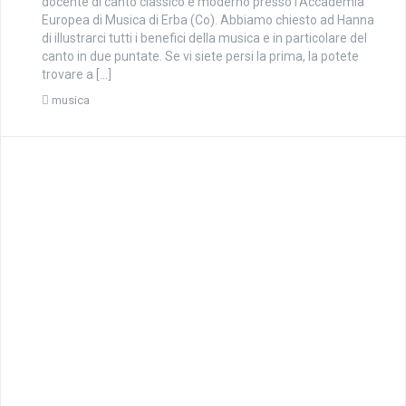
docente di canto classico e moderno presso l’Accademia
Europea di Musica di Erba (Co). Abbiamo chiesto ad Hanna
di illustrarci tutti i benefici della musica e in particolare del
canto in due puntate. Se vi siete persi la prima, la potete
trovare a […]
musica