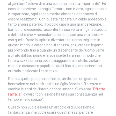
al genitore “volevo dire una cosa ma non era importante”. Ed
ecco che avviene la magia: “amore, non è vero, ogni pensiero
è importante, ogni sogno merita almeno un tentativo di
essere realizzato”. Con questa risposta, un caldo abbraccio e
tanto amore paterno, il piccolo capirà una grande lezione. Il
bambino, crescendo, racconterà a sua volta ai figli l’accaduto
e del padre che – nonostante conducesse una vita umile –
con quella frase lo ispirò a diventare un uomo migliore: in
questo modo la catena non si spezza, anzi crea un legame
più profondo fino a quando un discendente dell’uomo verrà
ispirato dal trisnonno e le sue scelte faranno in modo che
l’intera razza umana possa viaggiare tra le stelle, visitare
mondi e conoscere popoli dei quali fino a quel momento si
era solo ipotizzata l’esistenza.
Per cui, quella persona semplice, umile, con un gesto di
benevolenza nei confronti di un figlio fece la differenza e
cambiò le sorti dell’intero genere umano. Si chiama “
Effetto
Farfalla
“, ovvero “ogni azione ha una sua conseguenza nel
tempo e nello spazio”.
Questo non vuole essere un articolo di divulgazione o
fantascienza, ma vuole usare questi mezzi per dare