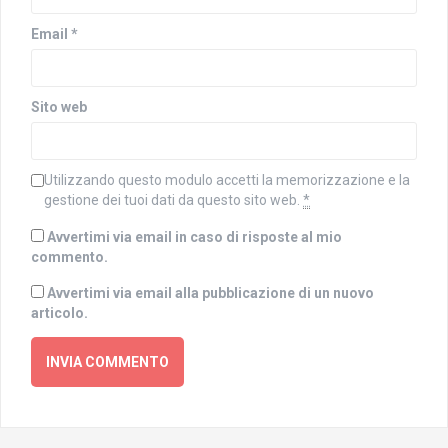
i
e
n
s
Email
*
e
t
s
r
t
a
r
)
a
)
Sito web
Utilizzando questo modulo accetti la memorizzazione e la
gestione dei tuoi dati da questo sito web.
*
Avvertimi via email in caso di risposte al mio
commento.
Avvertimi via email alla pubblicazione di un nuovo
articolo.