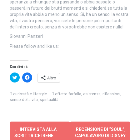
speranza a chiunque stia passando o abbia passato o
passerà in futuro dei brutti momenti e si chiederà se tutta la
propria vita abbia o meno un senso. Sì, ha un senso: la vostra
vita, il vostro pensiero, voi, siete le persone più importanti
dell’intero creato, senza di voi potrebbe non esistere nulla!
Giovanni Panzeri
Please follow and like us:
Condividi:
F
F
Altro
a
a
i
i
c
c
l
l
curiosità e lifestyle
effetto farfalla
,
esistenza
,
riflessioni
,
i
i
senso della vita
,
spiritualità
c
c
q
p
u
e
i
r
p
c
e
o
Navigazione
r
n
c
d
←
INTERVISTA ALLA
RECENSIONE DI “SOUL”,
articolo
o
i
SCRITTRICE IRENE
CAPOLAVORO DI DISNEY
n
v