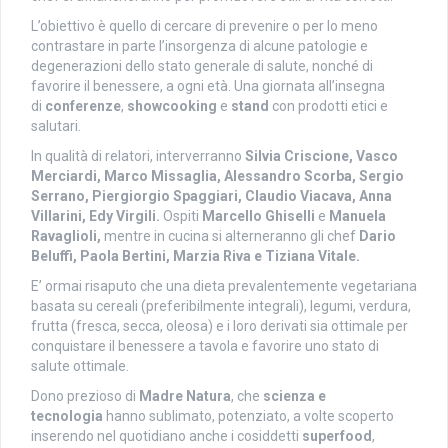
L’obiettivo è quello di cercare di prevenire o per lo meno
contrastare in parte l’insorgenza di alcune patologie e
degenerazioni dello stato generale di salute, nonché di
favorire il benessere, a ogni età. Una giornata all’insegna
di
conferenze
,
showcooking
e
stand
con prodotti etici e
salutari.
In qualità di relatori, interverranno
Silvia Criscione, Vasco
Merciardi, Marco Missaglia, Alessandro Scorba, Sergio
Serrano, Piergiorgio Spaggiari, Claudio Viacava, Anna
Villarini, Edy Virgili.
Ospiti
Marcello Ghiselli
e
Manuela
Ravaglioli,
mentre in cucina si alterneranno gli chef
Dario
Beluffi, Paola Bertini, Marzia Riva e Tiziana Vitale.
E’ ormai risaputo che una dieta prevalentemente vegetariana
basata su cereali (preferibilmente integrali), legumi, verdura,
frutta (fresca, secca, oleosa) e i loro derivati sia ottimale per
conquistare il benessere a tavola e favorire uno stato di
salute ottimale.
Dono prezioso di
Madre Natura
, che
scienza e
tecnologia
hanno sublimato, potenziato, a volte scoperto
inserendo nel quotidiano anche i cosiddetti
superfood
,