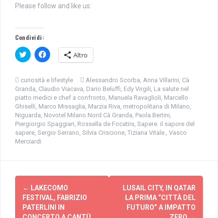
Please follow and like us:
Condividi:
F
F
Altro
a
a
i
i
c
c
l
l
curiosità e lifestyle
Alessandro Scorba
,
Anna Villarini
,
Cà
i
i
Granda
,
Claudio Viacava
,
Dario Beluffi
,
Edy Virgili
,
La salute nel
c
c
q
p
piatto medici e chef a confronto
,
Manuela Ravaglioli
,
Marcello
u
e
Ghiselli
,
Marco Missaglia
,
Marzia Riva
,
metropolitana di Milano
,
i
r
Niguarda
,
Novotel Milano Nord Cà Granda
,
Paola Bertini
,
p
c
e
o
Piergiorgio Spaggiari
,
Rossella de Focatiis
,
Sapere. il sapore del
r
n
sapere
,
Sergio Serrano
,
Silvia Criscione
,
Tiziana Vitale.
,
Vasco
c
d
o
i
Merciardi
n
v
d
i
i
d
v
e
i
r
Navigazione
d
e
e
s
←
LAKECOMO
LUSAIL CITY, IN QATAR
r
u
articolo
FESTIVAL, FABRIZIO
LA PRIMA “CITTÀ DEL
e
F
s
a
PATERLINI IN
FUTURO” A IMPATTO
u
c
CONCERTO A CANTÙ
T
e
ZERO
→