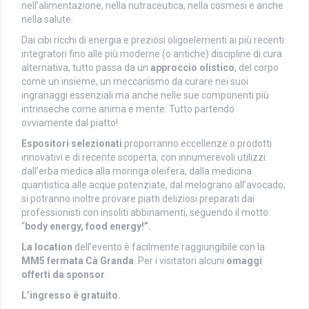
nell’alimentazione, nella nutraceutica, nella cosmesi e anche
nella salute.
Dai cibi ricchi di energia e preziosi oligoelementi ai più recenti
integratori fino alle più moderne (o antiche) discipline di cura
alternativa, tutto passa da un
approccio olistico
, del corpo
come un insieme, un meccanismo da curare nei suoi
ingranaggi essenziali ma anche nelle sue componenti più
intrinseche come anima e mente. Tutto partendo
ovviamente dal piatto!
Espositori selezionati
proporranno eccellenze o prodotti
innovativi e di recente scoperta, con innumerevoli utilizzi:
dall’erba medica alla moringa oleifera, dalla medicina
quantistica alle acque potenziate, dal melograno all’avocado;
si potranno inoltre provare piatti deliziosi preparati dai
professionisti con insoliti abbinamenti, seguendo il motto:
“
body energy, food energy!”.
La location
dell’evento è facilmente raggiungibile con la
MM5 fermata Cà Granda
. Per i visitatori alcuni
omaggi
offerti da sponsor
.
L’ingresso è gratuito.