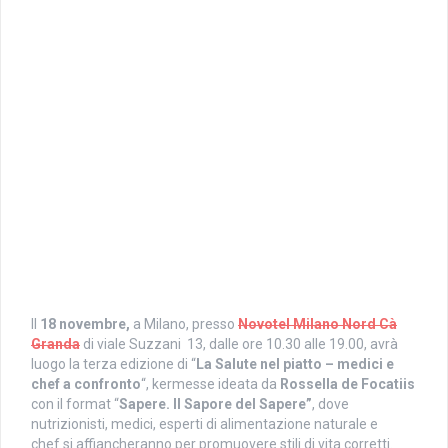
Il
18 novembre,
a Milano, presso
Novotel Milano Nord Cà
Granda
di viale Suzzani 13, dalle ore 10.30 alle 19.00, avrà
luogo la terza edizione di “
La Salute nel piatto – medici e
chef a confronto
“, kermesse ideata da
Rossella de Focatiis
con il format “
Sapere. Il Sapore del Sapere”
, dove
nutrizionisti, medici, esperti di alimentazione naturale e
chef si affiancheranno per promuovere stili di vita corretti.