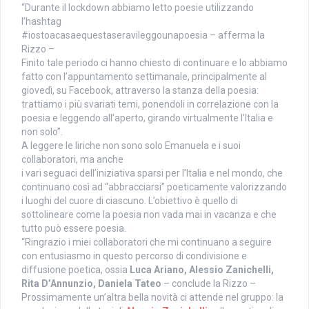
“Durante il lockdown abbiamo letto poesie utilizzando
l’hashtag
#
iostoacasaequestaseravileggoun
apoesia – afferma la
Rizzo –
Finito tale periodo ci hanno chiesto di continuare e lo abbiamo
fatto con l’appuntamento settimanale, principalmente al
giovedì, su Facebook, attraverso la stanza della poesia:
trattiamo i più svariati temi, ponendoli in correlazione con la
poesia e leggendo all’aperto, girando virtualmente l’Italia e
non solo”.
A leggere le liriche non sono solo Emanuela e i suoi
collaboratori, ma anche
i vari seguaci dell’iniziativa sparsi per l’Italia e nel mondo, che
continuano così ad “abbracciarsi” poeticamente valorizzando
i luoghi del cuore di ciascuno. L’obiettivo è quello di
sottolineare come la poesia non vada mai in vacanza e che
tutto può essere poesia.
“Ringrazio i miei collaboratori che mi continuano a seguire
con entusiasmo in questo percorso di condivisione e
diffusione poetica, ossia
Luca Ariano, Alessio Zanichelli,
Rita D’Annunzio, Daniela Tateo
– conclude la Rizzo –
Prossimamente un’altra bella novità ci attende nel gruppo: la