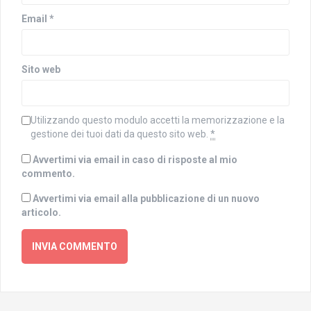
s
r
t
a
Email
*
r
)
a
)
Sito web
Utilizzando questo modulo accetti la memorizzazione e la
gestione dei tuoi dati da questo sito web.
*
Avvertimi via email in caso di risposte al mio
commento.
Avvertimi via email alla pubblicazione di un nuovo
articolo.