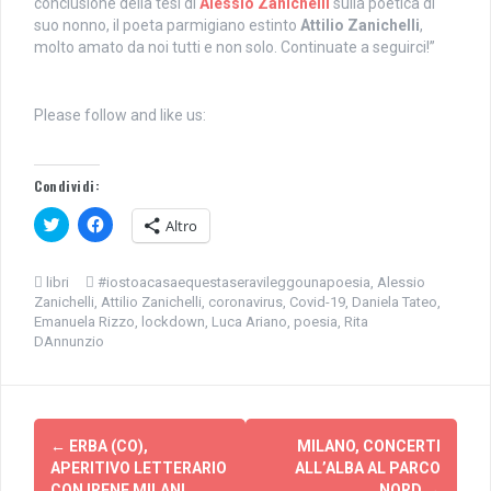
conclusione della tesi di
Alessio Zanichelli
sulla poetica di
suo nonno, il poeta parmigiano estinto
Attilio Zanichelli
,
molto amato da noi tutti e non solo. Continuate a seguirci!”
Please follow and like us:
Condividi:
F
F
Altro
a
a
i
i
c
c
l
l
libri
#iostoacasaequestaseravileggounapoesia
,
Alessio
i
i
Zanichelli
,
Attilio Zanichelli
,
coronavirus
,
Covid-19
,
Daniela Tateo
,
c
c
q
p
Emanuela Rizzo
,
lockdown
,
Luca Ariano
,
poesia
,
Rita
u
e
DAnnunzio
i
r
p
c
e
o
r
n
c
d
Navigazione
o
i
n
v
←
ERBA (CO),
MILANO, CONCERTI
d
i
articolo
i
d
APERITIVO LETTERARIO
ALL’ALBA AL PARCO
v
e
CON IRENE MILANI
NORD
→