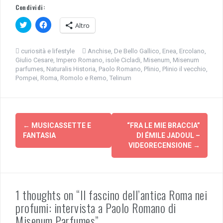
Condividi:
F
F
Altro
a
a
i
i
c
c
l
l
curiosità e lifestyle
Anchise
,
De Bello Gallico
,
Enea
,
Ercolano
,
i
i
Giulio Cesare
,
Impero Romano
,
isole Cicladi
,
Misenum
,
Misenum
c
c
q
p
parfumes
,
Naturalis Historia
,
Paolo Romano
,
Plinio
,
Plinio il vecchio
,
u
e
Pompei
,
Roma
,
Romolo e Remo
,
Telinum
i
r
p
c
e
o
r
n
c
d
Navigazione
o
i
n
v
←
MUSICASSETTE E
“FRA LE MIE BRACCIA”
d
i
articolo
i
d
FANTASIA
DI ÉMILE JADOUL –
v
e
VIDEORECENSIONE
→
i
r
d
e
e
s
r
u
e
F
s
a
u
c
1 thoughts on “Il fascino dell’antica Roma nei
T
e
w
b
profumi: intervista a Paolo Romano di
i
o
t
o
Misenum Parfumes”
t
k