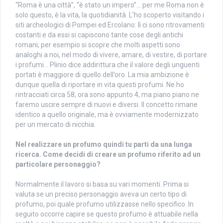
“Roma è una città”, “è stato un impero”… per me Roma non è
solo questo, è la vita, la quotidianità. L’ho scoperto visitando i
siti archeologici di Pompei ed Ercolano: lì ci sono ritrovamenti
costanti e da essi si capiscono tante cose degli antichi
romani; per esempio si scopre che molti aspetti sono
analoghi a noi, nel modo di vivere, amare, di vestire, di portare
i profumi… Plinio dice addirittura che il valore degli unguenti
portati è maggiore di quello dell’oro. La mia ambizione è
dunque quella di riportare in vita questi profumi. Ne ho
rintracciati circa 58; ora sono appunto 4, ma piano piano ne
faremo uscire sempre di nuovi e diversi. Il concetto rimane
identico a quello originale, ma è ovviamente modernizzato
per un mercato di nicchia.
Nel realizzare un profumo quindi tu parti da una lunga
ricerca. Come decidi di creare un profumo riferito ad un
particolare personaggio?
Normalmente il lavoro si basa su vari momenti. Prima si
valuta se un preciso personaggio aveva un certo tipo di
profumo, poi quale profumo utilizzasse nello specifico. In
seguito occorre capire se questo profumo è attuabile nella