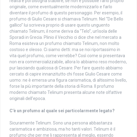
realtà e poi bisogna stabilire, se non è possibile farlo proprio
originale, come eventualmente modernizzarlo e farlo
diventare il profumo di questo personaggio. Per esempio, il
profumo di Giulio Cesare si chiamava Telinum. Nel “De Bello
gallico” lui scriveva proprio di usare questo unguento
chiamato Telinum; il nome deriva da “Telo”, un’isola delle
Sporadi in Grecia. Plinio il Vecchio ci dice che nel mercato a
Roma esisteva un profumo chiamato Telinum, non molto
costoso e oleoso. Ci siamo detti: ma se noi riportassimo in
vita quel profumo, come verrebbe? Così come si presentava
non era commercializzabile, allora lo abbiamo reso moderno,
pur lasciando qualcosa di Cesare. Per fare questo abbiamo
cercato di capire innanzitutto chi fosse Giulio Cesare come
uomo: ne è emersa una figura carismatica, di altissimo livello,
forse la più importante della storia di Roma. Il profumo
moderno chiamato Telinum presenta alcune note olfattive
originali dell’epoca.
C’è un profumo al quale sei particolarmente legato?
Sicuramente Telinum. Sono una persona abbastanza
carismatica e ambiziosa, ma ho tanti valori. Telinum è il
profumo che per me li rappresenta al meglio, essendo