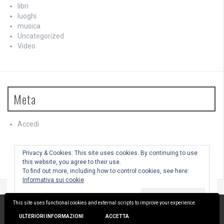
libri
luoghi
musica
Uncategorized
Video
Meta
Accedi
Feed dei contenuti
Feed dei commenti
Privacy & Cookies: This site uses cookies. By continuing to use
WordPress.org
this website, you agree to their use.
To find out more, including how to control cookies, see here:
Informativa sui cookie
This site uses functional cookies and external scripts to improve your experience.
Utilizza WordPress
|
Tema:
FlyMag
by Themeisle.
ULTERIORI INFORMAZIONI
ACCETTA