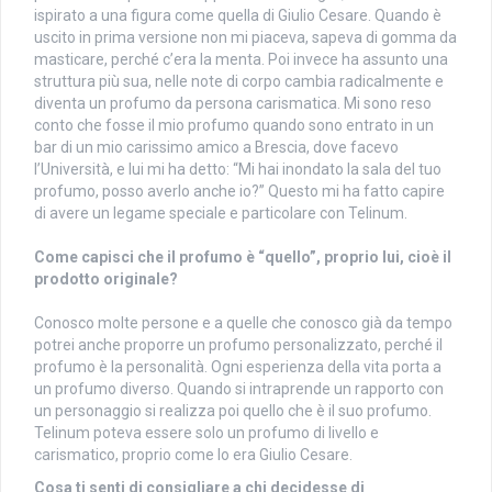
ispirato a una figura come quella di Giulio Cesare. Quando è
uscito in prima versione non mi piaceva, sapeva di gomma da
masticare, perché c’era la menta. Poi invece ha assunto una
struttura più sua, nelle note di corpo cambia radicalmente e
diventa un profumo da persona carismatica. Mi sono reso
conto che fosse il mio profumo quando sono entrato in un
bar di un mio carissimo amico a Brescia, dove facevo
l’Università, e lui mi ha detto: “Mi hai inondato la sala del tuo
profumo, posso averlo anche io?” Questo mi ha fatto capire
di avere un legame speciale e particolare con Telinum.
Come capisci che il profumo è “quello”, proprio lui, cioè il
prodotto originale?
Conosco molte persone e a quelle che conosco già da tempo
potrei anche proporre un profumo personalizzato, perché il
profumo è la personalità. Ogni esperienza della vita porta a
un profumo diverso. Quando si intraprende un rapporto con
un personaggio si realizza poi quello che è il suo profumo.
Telinum poteva essere solo un profumo di livello e
carismatico, proprio come lo era Giulio Cesare.
Cosa ti senti di consigliare a chi decidesse di