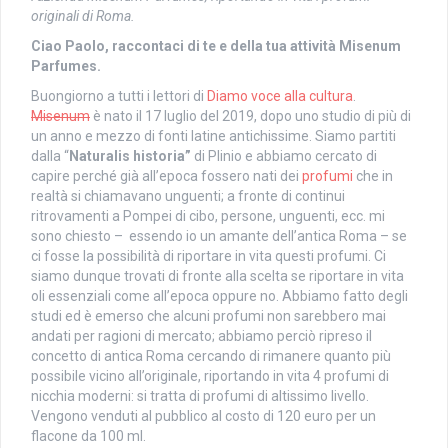
originali di Roma.
Ciao Paolo, raccontaci di te e della tua attività Misenum
Parfumes.
Buongiorno a tutti i lettori di
Diamo voce alla cultura
.
Misenum
è nato il 17 luglio del 2019, dopo uno studio di più di
un anno e mezzo di fonti latine antichissime. Siamo partiti
dalla “
Naturalis historia”
di Plinio e abbiamo cercato di
capire perché già all’epoca fossero nati dei
profumi
che in
realtà si chiamavano unguenti; a fronte di continui
ritrovamenti a Pompei di cibo, persone, unguenti, ecc. mi
sono chiesto – essendo io un amante dell’antica Roma – se
ci fosse la possibilità di riportare in vita questi profumi. Ci
siamo dunque trovati di fronte alla scelta se riportare in vita
oli essenziali come all’epoca oppure no. Abbiamo fatto degli
studi ed è emerso che alcuni profumi non sarebbero mai
andati per ragioni di mercato; abbiamo perciò ripreso il
concetto di antica Roma cercando di rimanere quanto più
possibile vicino all’originale, riportando in vita 4 profumi di
nicchia moderni: si tratta di profumi di altissimo livello.
Vengono venduti al pubblico al costo di 120 euro per un
flacone da 100 ml.