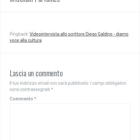
e
(
r
S
(
i
S
a
i
p
a
r
p
e
r
i
e
n
Pingback:
Videointervista allo scrittore Diego Galdino - diamo
i
u
voce alla cultura
n
n
u
a
n
n
a
u
n
o
u
v
o
a
v
f
Lascia un commento
a
i
f
n
i
e
Il tuo indirizzo email non sarà pubblicato.
I campi obbligatori
n
s
sono contrassegnati
*
e
t
s
r
t
a
Commento
*
r
)
a
)