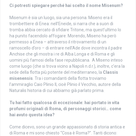
Ci potresti spiegare perché hai scelto il nome Misenum?
Misenum è sia un luogo, sia una persona. Miseno era il
trombettiere di Enea: nell’Eneide, si narra che a suon di
tromba abbia cercato di sfidare Tritone, ma quest’ultimo lo
ha punito facendolo affogare. Morendo, Miseno ha però
permesso a Enea – attraverso il ritrovamento di un
ramoscello d’oro – di entrare nell’Ade dove incontra il padre
Anchise che gli mostra i re di Alba Longa e di Roma e gli
uomini più famosi della fase repubblicana. A Miseno inteso
come luogo (che si trova vicino a Napoli n.d.r.), inoltre, c’era la
sede della flotta più potente del mediterraneo, la
Classis
misenensis
. Tra i comandanti della flotta troviamo
l’ammiraglio Caio Plinio II, cioè Plinio il Vecchio, autore della
Naturalis historia di cui abbiamo già parlato prima.
Tu hai fatto qualcosa di eccezionale: hai portato in vita
profumi originali di Roma, di personaggi storici… come
hai avuto questa idea?
Come dicevo, sono un grande appassionato di storia antica e
di Roma e mi sono chiesto “Cosa è Roma?”. Tanti dicono: