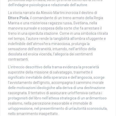
dell’indagine psicologica e relazionale dell’autore.
La storia narrata da Alessio Martini incrocia il destino di
Ettore Piola
, il comandante di un treno armato della Regia
Marina e una misteriosa ragazza russa, Svetlana, nella
manovra surreale e sospesa della sorte che fa arrestare il
treno in una sperduta stazione. Come in una simbolica ritirata
nel tempo, l’autore rende la tangibilità all’ombra sfuggente e
indefinibile dell’atmosfera minacciosa, prolunga la
sensazione dell’estraneità, intuendo, nell’artificio della
desolata ed eroica vicenda, l’allegoria dei sentimenti
contrastanti.
L’intreccio descrittivo della trama evidenza la precarietà
superstite della missione di salvataggio, trasmette il
significato inevitabile della speranza e dell’angoscia, scorge
l’avvistamento dell’ignoto, accompagna il cammino morale
delle motivazioni ideologiche alla deriva di una destinazione
rassegnata. Il tentativo di assicurare un’offensiva cattura i
protagonisti del libro nell’attesa strategica di un ardimentoso
realismo, nella percezione inesorabile e immobile di
un’oppressione, nel presentimento di un’autorità sconosciuta,
nello smarrimento inaspettato.