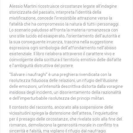
Alessio Martini ricostruisce circostanze legate all’indagine
storicizzata del passato, interpreta l’identità della
mistificazione, concede l’irresistibile attrazione verso la
fatalità che ha compromesso la natura di tutti i personaggi.
Lo scenario paludoso affronta la materia romanzesca con
uno stile lucido ed esasperato, l’orientamento dell’autorità e
la sua conseguente irruenza, trascina nella suggestione
espressiva ogni simbologia dell’affondamento nell’abisso
esistenziale. Il libro rielabora attraverso il carattere vivo e
coinvolgente della scrittura il territorio emotivo delle disfatte
e l’ambiguità distruttiva del potere.
“Salvare i naufraghi” è una preghiera rivendicata con la
risolutezza fiduciosa delle relazioni, un rifugio dell’illusione
delle emozioni, un’intensità descrittiva distorta dalla voragine
insidiosa degli incidenti, un disorientamento della razionalità
e dell’imperturbabile risolutezza dei principi militari.
Il contesto del racconto, ancorato alla sospensione delle
vicissitudini spiega la distensione dell’attesa, l’inquietudine
per il presagio delle circostanze, che rivelate solo alla fine del
romanzo, demoliscono la generosità morale in conflitto tra
sincerità e falsità, ma vigilano il rifugio dal naufragio