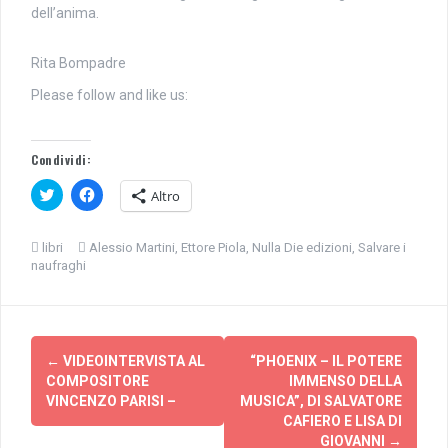
dell’anima.
Rita Bompadre
Please follow and like us:
Condividi:
F
F
Altro
a
a
i
i
c
c
l
l
libri
Alessio Martini
,
Ettore Piola
,
Nulla Die edizioni
,
Salvare i
i
i
naufraghi
c
c
q
p
u
e
i
r
p
c
e
o
Navigazione
r
n
c
d
←
VIDEOINTERVISTA AL
“PHOENIX – IL POTERE
articolo
o
i
COMPOSITORE
IMMENSO DELLA
n
v
d
i
VINCENZO PARISI –
MUSICA”, DI SALVATORE
i
d
CAFIERO E LISA DI
v
e
i
r
GIOVANNI
→