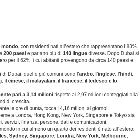
el mondo
, con residenti nati all’estero che rappresentano l’83%
re
200 paesi
e parlano più di
140 lingue
diverse. Dopo Dubai si
ero per il 62%, i cui abitanti provengono da circa 140 paesi e
nti di Dubai, quelle più comuni sono
l’arabo, l’inglese, l’hindi,
og, il cinese, il malayalam, il francese, il tedesco e lo
ente pari a 3,14 milioni
rispetto ai 2,97 milioni conteggiati alla
nd di crescita.
te le ore di punta, tocca i 4,16 milioni al giorno!
nsieme a Londra, Hong Kong, New York, Singapore e Tokyo sia
erci, servizi, finanza, persone, dati e comunicazioni.
l mondo in cui almeno un quarto dei residenti è nato all’estero:
les, Sydney, Singapore, Londra, New York, Melbourne,