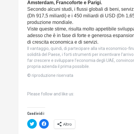
Amsterdam, Francoforte e Parigi.
Secondo alcuni studi, i flussi globali di beni, serv
(Dh 917,5 miliardi) e i 450 miliardi di USD (Dh 1,65 
produzione mondiale.
Viste queste stime, risulta molto appetibile svilupp
adesso che è in fase di forte e generosa espansion
di crescita economica e di servizi.
Il vantaggio, quindi, di partecipare alla vita economico-f
solidità del Paese, i forti strumenti per incentivare l’arrivo 
far crescere e sviluppare l’economia degli UAE, convinco
propria azienda il prima possibile.
© riproduzione riservata
Please follow and like us:
Condividi:
F
F
Altro
a
a
i
i