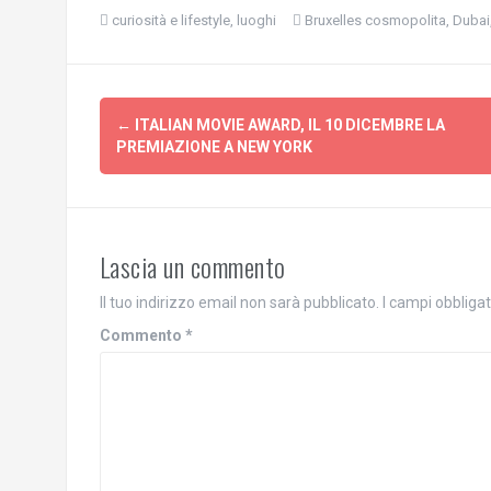
c
c
l
l
curiosità e lifestyle
,
luoghi
Bruxelles cosmopolita
,
Dubai
i
i
c
c
q
p
u
e
i
r
Navigazione
p
c
e
o
←
ITALIAN MOVIE AWARD, IL 10 DICEMBRE LA
r
n
articolo
c
d
PREMIAZIONE A NEW YORK
o
i
n
v
d
i
i
d
v
e
i
r
d
e
Lascia un commento
e
s
r
u
e
F
s
a
Il tuo indirizzo email non sarà pubblicato.
I campi obbliga
u
c
T
e
Commento
*
w
b
i
o
t
o
t
k
e
(
r
S
(
i
S
a
i
p
a
r
p
e