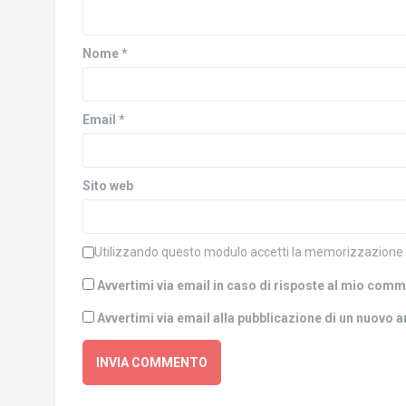
r
i
e
n
i
u
n
n
Nome
*
u
a
n
n
a
u
n
o
u
v
o
a
Email
*
v
f
a
i
f
n
i
e
n
s
e
t
Sito web
s
r
t
a
r
)
a
)
Utilizzando questo modulo accetti la memorizzazione e 
Avvertimi via email in caso di risposte al mio com
Avvertimi via email alla pubblicazione di un nuovo a