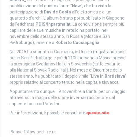
pubblicazione del quinto album “
Now
”, che ha visto la
partecipazione di
Davide Costa
all’elettronica e di un
quartetto d’archi. L’album è stato poi pubblicato in Giappone
dall’etichetta
PDIS/Inpartmaint
. La condivisione sempre più
capillare delle sue musiche in rete lo ha portato, nel
novembre dello stesso anno, in Russia (Mosca e San
Pietroburgo), insieme a
Roberto Cacciapaglia.
Nel 2015 ha suonato in Germania, in Russia (registrando sold
out in San Pietroburgo e più di 1100 persone a Mosca presso
la prestigiosa Svetlanov Hall), in Slovacchia (tutto esaurito
alla National Slovak Radio Hall). Nel mese di Dicembre dello
stesso anno, ha pubblicato il doppio vinile “
Live in Bratislava
”,
proprio relativo al concerto tenuto nella capitale slovacca.
Appuntamento dunque il 9 novembre a Cantù per un viaggio
attraverso la magia delle storie invernali raccontate dal
sapiente tocco di Paterlini.
Per informazioni, è possibile consultare
questo sito
.
Please follow and like us: