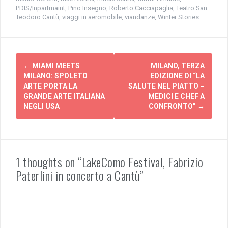
t
o
PDIS/Inpartmaint
,
Pino Insegno
,
Roberto Cacciapaglia
,
Teatro San
t
k
Teodoro Cantù
e
(
,
viaggi in aeromobile
,
viandanze
,
Winter Stories
r
S
(
i
S
a
i
p
a
r
Navigazione
p
e
r
i
←
MIAMI MEETS
MILANO, TERZA
e
n
articolo
MILANO: SPOLETO
EDIZIONE DI “LA
i
u
n
n
ARTE PORTA LA
SALUTE NEL PIATTO –
u
a
GRANDE ARTE ITALIANA
MEDICI E CHEF A
n
n
a
u
NEGLI USA
CONFRONTO”
→
n
o
u
v
o
a
v
f
a
i
f
n
i
e
n
s
1 thoughts on “LakeComo Festival, Fabrizio
e
t
s
r
Paterlini in concerto a Cantù”
t
a
r
)
a
)