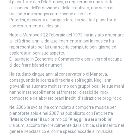
il pianoforte con l’elettronica, ci regaleranno una serata
all’insegna dell’emozione e della creatività, una sorta di
racconto in immagini come scene di un film.
Paterlini, musicista e compositore, ha scelto il pianoforte
come strumento d’elezione.
Nato a Mantova il 22 Febbraio del 1973, ha iniziato a suonare
all’età di sei anni e da quel momento in poi la musica ha
rappresentato per lui una scelta compiuta ogni giorno ed
esplorata in ogni suo aspetto.
E’ laureato in Economia e Commercio e per vivere si occupa
di decifrare bilanci e numeri.
Ha studiato cinque anni al conservatorio di Mantova,
conseguendo la licenza di teoria e solfeggio. Negli anni
giovanili ha suonato moltissimo con gruppi locali: le sue mani
hanno instancabilmente affrontato i classici del rock,
composto e rielaborato brani inediti d’ispirazione prog-rock.
Nel 2006 la svolta: ha cominciato a comporre musica per
pianoforte solo e nel 2007 ha pubblicato con l’etichetta
“
Music Center
” il suo primo cd “
Viaggi in aeromobile
”.
L’album, accolto favorevolmente dalla critica, si è inserito nel
genere neoclassico e, come spesso accade ai musicisti