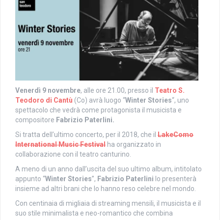
Venerdì 9 novembre
, alle ore 21.00, presso il
Teatro S.
Teodoro di Cantù
(Co) avrà luogo “
Winter Stories
“, uno
spettacolo che vedrà come protagonista il musicista e
compositore
Fabrizio Paterlini.
Si tratta dell’ultimo concerto, per il 2018, che il
LakeComo
International Music Festival
ha organizzato in
collaborazione con il teatro canturino.
A meno di un anno dall’uscita del suo ultimo album, intitolato
appunto “
Winter Stories
”,
Fabrizio Paterlini
lo presenterà
insieme ad altri brani che lo hanno reso celebre nel mondo.
Con centinaia di migliaia di streaming mensili, il musicista e il
suo stile minimalista e neo-romantico che combina