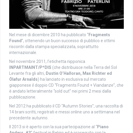
Nel mese di dicembre 2010 ha pubblicato “
Fragments
Found
”, ottenendo un buon successo di pubblico e ottimi
riscontri dalla stampa specializzata, soprattutto
internazionale.
Nel novembre 2011, l’etichetta nipponica
INPARTMAINT/P*DIS
(che distribuisce nella Terra del Sol
Levante fra gli altri,
Dustin O’Halloran, Max Richter ed
Ólafur Arnalds
) ha lanciato in esclusiva sul mercato
giapponese il doppio CD “Fragments Found + Viandanze”, che
è andato letteralmente “sold out” nei primi 2 mesi dalla
pubblicazione.
Nel 2012 ha pubblicato il CD “Autumn Stories”, una raccolta di
14 brani scritti, registrati e messi online uno a settimana nel
precedente autunno.
Il 2013 si è aperto con la sua partecipazione al “
Piano
Anders_#3
” festival in Belgio ed è proseguito con la