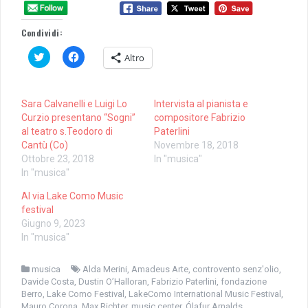
Condividi:
F
F
Altro
a
a
i
i
c
c
l
l
i
i
Sara Calvanelli e Luigi Lo
Intervista al pianista e
c
c
q
p
Curzio presentano “Sogni”
compositore Fabrizio
u
e
al teatro s.Teodoro di
Paterlini
i
r
p
c
Cantù (Co)
Novembre 18, 2018
e
o
Ottobre 23, 2018
In "musica"
r
n
c
d
In "musica"
o
i
n
v
Al via Lake Como Music
d
i
i
d
festival
v
e
Giugno 9, 2023
i
r
d
e
In "musica"
e
s
r
u
e
F
s
a
musica
Alda Merini
,
Amadeus Arte
,
controvento senz'olio
,
u
c
Davide Costa
,
Dustin O’Halloran
,
Fabrizio Paterlini
,
fondazione
T
e
Berro
,
Lake Como Festival
,
LakeComo International Music Festival
,
w
b
i
o
Mauro Corona
,
Max Richter
,
music center
,
Ólafur Arnalds
,