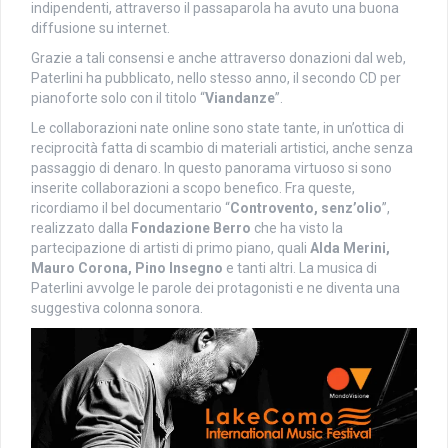
indipendenti, attraverso il passaparola ha avuto una buona
diffusione su internet.
Grazie a tali consensi e anche attraverso donazioni dal web,
Paterlini ha pubblicato, nello stesso anno, il secondo CD per
pianoforte solo con il titolo “
Viandanze
”.
Le collaborazioni nate online sono state tante, in un’ottica di
reciprocità fatta di scambio di materiali artistici, anche senza
passaggio di denaro. In questo panorama virtuoso si sono
inserite collaborazioni a scopo benefico. Fra queste,
ricordiamo il bel documentario “
Controvento, senz’olio
”,
realizzato dalla
Fondazione Berro
che ha visto la
partecipazione di artisti di primo piano, quali
Alda Merini,
Mauro Corona, Pino Insegno
e tanti altri. La musica di
Paterlini avvolge le parole dei protagonisti e ne diventa una
suggestiva colonna sonora.