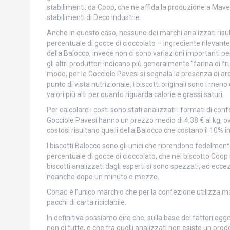
stabilimenti, da Coop, che ne affida la produzione a Maver
stabilimenti di Deco Industrie.
Anche in questo caso, nessuno dei marchi analizzati risulta
percentuale di gocce di cioccolato – ingrediente rilevante p
della Balocco, invece non ci sono variazioni importanti per 
gli altri produttori indicano più generalmente “farina di 
modo, per le Gocciole Pavesi si segnala la presenza di arom
punto di vista nutrizionale, i biscotti originali sono i men
valori più alti per quanto riguarda calorie e grassi saturi.
Per calcolare i costi sono stati analizzati i formati di con
Gocciole Pavesi hanno un prezzo medio di 4,38 € al kg, ovver
costosi risultano quelli della Balocco che costano il 10% in 
I biscotti Balocco sono gli unici che riprendono fedelmente
percentuale di gocce di cioccolato, che nel biscotto Coop n
biscotti analizzati dagli esperti si sono spezzati, ad ecce
neanche dopo un minuto e mezzo.
Conad è l’unico marchio che per la confezione utilizza mate
pacchi di carta riciclabile.
In definitiva possiamo dire che, sulla base dei fattori ogget
non di tutte, e che tra quelli analizzati non esiste un prodo