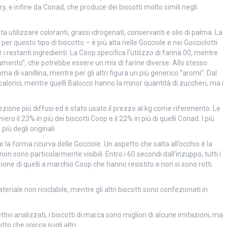
y, e infine da Conad, che produce dei biscotti molto simili negli
 utilizzare coloranti, grassi idrogenati, conservanti e olio di palma. La
er questo tipo di biscotto – è più alta nelle Gocciole e nei Gocciolotti
i restanti ingredienti. La Coop specifica l’utilizzo di farina 00, mentre
frumento”, che potrebbe essere un mix di farine diverse. Allo stesso
a di vanillina, mentre per gli altri figura un più generico “aromi”. Dal
o calorici, mentre quelli Balocco hanno la minor quantità di zuccheri, ma i
fezione più diffusi ed è stato usato il prezzo al kg come riferimento. Le
o il 23% in più dei biscotti Coop e il 22% in più di quelli Conad. I più
più degli originali.
 la forma ricurva delle Gocciole. Un aspetto che salta all’occhio è la
on sono particolarmente visibili. Entro i 60 secondi dall’inzuppo, tutti i
zione di quelli a marchio Coop che hanno resistito e non si sono rotti
riale non riciclabile, mentre gli altri biscotti sono confezionati in
tivi analizzati, i biscotti di marca sono migliori di alcune imitazioni, ma
tto che spicca sugli altri.