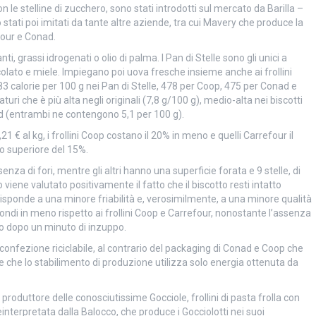
con le stelline di zucchero, sono stati introdotti sul mercato da Barilla –
stati poi imitati da tante altre aziende, tra cui Mavery che produce la
four e Conad.
i, grassi idrogenati o olio di palma. I Pan di Stelle sono gli unici a
ccolato e miele. Impiegano poi uova fresche insieme anche ai frollini
(483 calorie per 100 g nei Pan di Stelle, 478 per Coop, 475 per Conad e
ri che è più alta negli originali (7,8 g/100 g), medio-alta nei biscotti
d (entrambi ne contengono 5,1 per 100 g).
21 € al kg, i frollini Coop costano il 20% in meno e quelli Carrefour il
o superiore del 15%.
senza di fori, mentre gli altri hanno una superficie forata e 9 stelle, di
so viene valutato positivamente il fatto che il biscotto resti intatto
isponde a una minore friabilità e, verosimilmente, a una minore qualità
condi in meno rispetto ai frollini Coop e Carrefour, nonostante l’assenza
 dopo un minuto di inzuppo.
a confezione riciclabile, al contrario del packaging di Conad e Coop che
ne che lo stabilimento di produzione utilizza solo energia ottenuta da
produttore delle conosciutissime Gocciole, frollini di pasta frolla con
interpretata dalla Balocco, che produce i Gocciolotti nei suoi