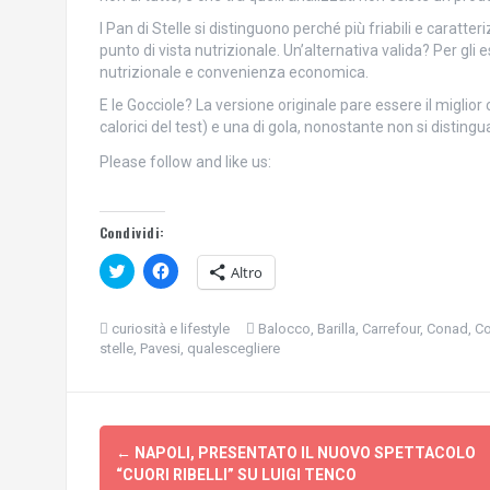
I Pan di Stelle si distinguono perché più friabili e caratter
punto di vista nutrizionale. Un’alternativa valida? Per gli e
nutrizionale e convenienza economica.
E le Gocciole? La versione originale pare essere il miglio
calorici del test) e una di gola, nonostante non si distingu
Please follow and like us:
Condividi:
F
F
Altro
a
a
i
i
c
c
l
l
curiosità e lifestyle
Balocco
,
Barilla
,
Carrefour
,
Conad
,
C
i
i
stelle
,
Pavesi
,
qualescegliere
c
c
q
p
u
e
i
r
p
c
e
o
Navigazione
r
n
c
d
←
NAPOLI, PRESENTATO IL NUOVO SPETTACOLO
o
i
articolo
“CUORI RIBELLI” SU LUIGI TENCO
n
v