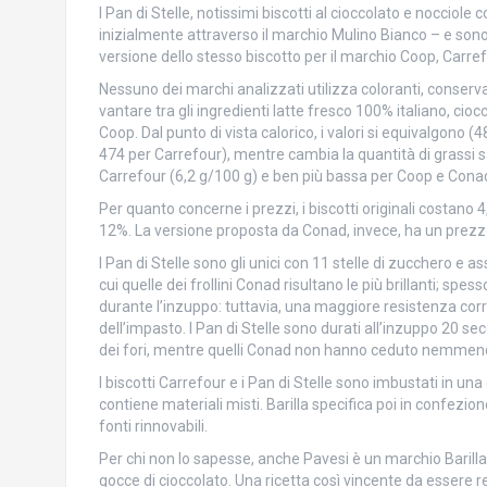
I Pan di Stelle, notissimi biscotti al cioccolato e nocciole 
inizialmente attraverso il marchio Mulino Bianco – e sono 
versione dello stesso biscotto per il marchio Coop, Carre
Nessuno dei marchi analizzati utilizza coloranti, conservant
vantare tra gli ingredienti latte fresco 100% italiano, cio
Coop. Dal punto di vista calorico, i valori si equivalgono 
474 per Carrefour), mentre cambia la quantità di grassi satu
Carrefour (6,2 g/100 g) e ben più bassa per Coop e Cona
Per quanto concerne i prezzi, i biscotti originali costano 4,
12%. La versione proposta da Conad, invece, ha un prezz
I Pan di Stelle sono gli unici con 11 stelle di zucchero e as
cui quelle dei frollini Conad risultano le più brillanti; spes
durante l’inzuppo: tuttavia, una maggiore resistenza corr
dell’impasto. I Pan di Stelle sono durati all’inzuppo 20 se
dei fori, mentre quelli Conad non hanno ceduto nemmeno
I biscotti Carrefour e i Pan di Stelle sono imbustati in un
contiene materiali misti. Barilla specifica poi in confezio
fonti rinnovabili.
Per chi non lo sapesse, anche Pavesi è un marchio Barilla 
gocce di cioccolato. Una ricetta così vincente da essere re