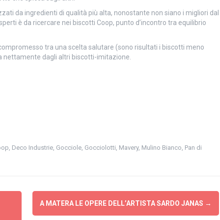
izzati da ingredienti di qualità più alta, nonostante non siano i migliori dal
sperti è da ricercare nei biscotti Coop, punto d’incontro tra equilibrio
r compromesso tra una scelta salutare (sono risultati i biscotti meno
a nettamente dagli altri biscotti-imitazione.
oop
,
Deco Industrie
,
Gocciole
,
Gocciolotti
,
Mavery
,
Mulino Bianco
,
Pan di
A MATERA LE OPERE DELL’ARTISTA SARDO JANAS
→