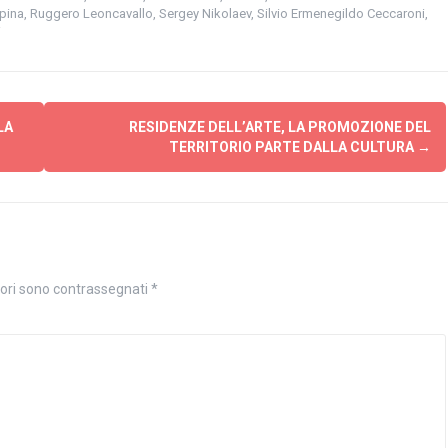
pina
,
Ruggero Leoncavallo
,
Sergey Nikolaev
,
Silvio Ermenegildo Ceccaroni
,
i
LA
RESIDENZE DELL’ARTE, LA PROMOZIONE DEL
TERRITORIO PARTE DALLA CULTURA
→
tori sono contrassegnati
*