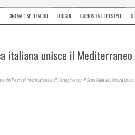
CINEMA E SPETTACOLI
LUOGHI
CURIOSITÀ E LIFESTYLE
D
ica italiana unisce il Mediterraneo
del Festival Internazionale di Cartagine con il Gran Galà dell’Opera Lirica