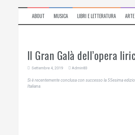
ABOUT
MUSICA
LIBRI E LETTERATURA
ARTE
Il Gran Galà dell’opera lir
Settembre 4, 2019
Admin83
Si è recentemente conclusa con successo la 55esima edizione 
Italiana.