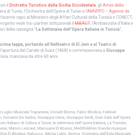
con il
Distretto Turistico della Sicilia Occidentale
, gli
Amici della
era di Tunisi, l’Orchestra dell’Opera di Tunisi e l’
AMVPPC – Agence de
, facente capo al Ministero degli Affari Culturali della Tunisia e CONECT,
rogetto vede tra i partner istituzionali il
MiBACT
, l’Ambasciata d’Italia e
ori della rassegna “
La Settimana dell’Opera Italiana in Tunisia
“,
rima tappa, portando all’Anfiteatro di El Jem e al Teatro di
e l’apertura del Canale di Suez (1868) e commissionata a
Giuseppe
unisia, mancava da oltre 60 anni.
te Luglio Musicale Trapanese
,
Donald Blome
,
Fabio Modica
,
Festival
i
,
Giovanni De Santis
,
Giuseppe Garra
,
Giuseppe Verdi
,
Gran Galà dell'Opera
ituto Italiano di Cultura a Tunisi
,
la settimana dell'opera Italiana
,
La Traviata
,
nese
,
Manon Lescaut
,
Marouane El Abassi
,
Medithéâtres Grande musique
ne El Abidine
,
Nabucco
,
Nikola Lukic
,
Norma
,
Orchestra dell'Ente Musicale