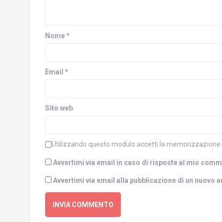
n
o
u
v
o
a
v
f
a
i
f
n
Nome
*
i
e
n
s
e
t
s
r
t
a
Email
*
r
)
a
)
Sito web
Utilizzando questo modulo accetti la memorizzazione e 
Avvertimi via email in caso di risposte al mio com
Avvertimi via email alla pubblicazione di un nuovo a