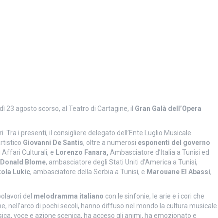
ì 23 agosto scorso, al Teatro di Cartagine, il
Gran Galà dell’Opera
. Tra i presenti, il consigliere delegato dell’Ente Luglio Musicale
artistico
Giovanni De Santis
, oltre
a numerosi
esponenti del governo
i Affari Culturali, e
Lorenzo Fanara,
Ambasciatore d’Italia a Tunisi ed
Donald Blome
, ambasciatore degli Stati Uniti d’America a Tunisi,
ola Lukic
, ambasciatore della Serbia a Tunisi, e
Marouane El Abassi
,
polavori del
melodramma italiano
con le sinfonie, le arie e i cori che
he, nell’arco di pochi secoli, hanno diffuso nel mondo la cultura musicale
usica, voce e azione scenica, ha acceso gli animi, ha emozionato e