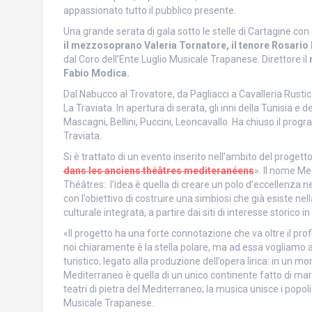
appassionato tutto il pubblico presente.
Una grande serata di gala sotto le stelle di Cartagine con 
il mezzosoprano Valeria Tornatore, il tenore Rosario 
dal Coro dell’Ente Luglio Musicale Trapanese. Direttore il
Fabio Modica.
Dal Nabucco al Trovatore, da Pagliacci a Cavalleria Rusti
La Traviata. In apertura di serata, gli inni della Tunisia e de
Mascagni, Bellini, Puccini, Leoncavallo. Ha chiuso il progra
Traviata.
Si è trattato di un evento inserito nell’ambito del progett
dans les anciens théâtres mediteranéens
». Il nome Me
Théâtres: l’idea è quella di creare un polo d’eccellenza ne
con l’obiettivo di costruire una simbiosi che già esiste nel
culturale integrata, a partire dai siti di interesse storico in 
«Il progetto ha una forte connotazione che va oltre il pro
noi chiaramente è la stella polare, ma ad essa vogliamo
turistico, legato alla produzione dell’opera lirica: in un mo
Mediterraneo è quella di un unico continente fatto di mare
teatri di pietra del Mediterraneo; la musica unisce i popoli
Musicale Trapanese.