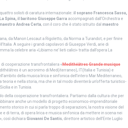
quattro solisti di caratura internazionale
: il soprano Francesca Sassu,
La Spina, il baritono Giuseppe Garra
accompagnati dall’Orchestra e
maestro Andrea Certa
, con il coro che è stato istruito dal
maestro
cana, da Manon Lescaut a Rigoletto, da Norma a Turandot, e per finire
ll’Italia. A seguire i grandi capolavori di Giuseppe Verdi, arie di
mma la celebre aria «Libiamo ne’ lieti calici» tratta dall’opera La
o di cooperazione transfrontaliera «
Medithéâtres Grande musique
dithéâtres è un acronimo di Med(iterraneo), IT(Italia e Tunisia) e
ll’ambito della musica lirica e sinfonica dell’intero Mar Mediterraneo,
la teoria e nella storia, ma che in tal modo diventerà un’offerta turistico-
Sicilia e in Tunisia.
filo della cooperazione transfrontaliera. Partiamo dalla cultura che per
 abbinare anche un modello di progetto economico-imprenditoriale
mento storico in cui si parla troppo di separazioni, la nostra visione del
 e di terra, di opera lirica e musica sinfonica da mettere in scena nei
», così dichiara
Giovanni De Santis
, direttore artistico dell’Ente Luglio