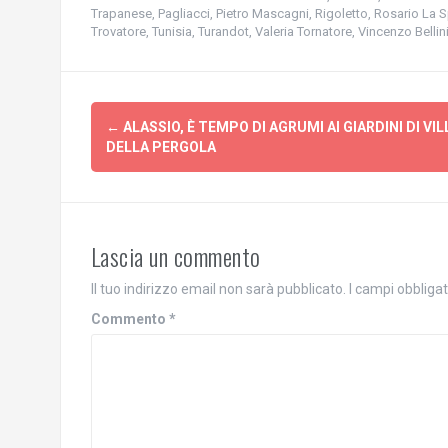
e
o
Trapanese
,
Pagliacci
,
Pietro Mascagni
,
Rigoletto
,
Rosario La S
r
n
Trovatore
,
Tunisia
,
Turandot
,
Valeria Tornatore
,
Vincenzo Bellin
c
d
o
i
n
v
d
i
i
d
v
e
Navigazione
i
r
←
d
ALASSIO, È TEMPO DI AGRUMI AI GIARDINI DI VIL
e
e
s
articolo
DELLA PERGOLA
r
u
e
F
s
a
u
c
T
e
w
b
i
o
t
o
Lascia un commento
t
k
e
(
r
S
Il tuo indirizzo email non sarà pubblicato.
I campi obbliga
(
i
S
a
Commento
*
i
p
a
r
p
e
r
i
e
n
i
u
n
n
u
a
n
n
a
u