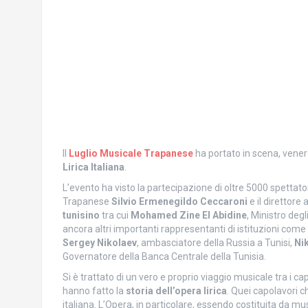
Il
Luglio Musicale Trapanese
ha portato in scena, venerd
Lirica Italiana
.
L’evento ha visto la partecipazione di oltre 5000 spettatori
Trapanese
Silvio Ermenegildo Ceccaroni
e il direttore 
tunisino
tra cui
Mohamed
Zine El Abidine
, Ministro degl
ancora altri importanti rappresentanti di istituzioni come
Sergey Nikolaev
, ambasciatore della Russia a Tunisi,
Nik
Governatore della Banca Centrale della Tunisia.
Si è trattato di un vero e proprio viaggio musicale tra i ca
hanno fatto la
storia dell’opera lirica
. Quei capolavori c
italiana. L’Opera, in particolare, essendo costituita da m