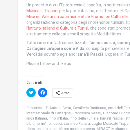
Un progetto di cui l’Ente stesso è capofila, in partnership 
Musica di Trapani
per la parte italiana, ed il Teatro dell’Op
Mise en Valeur du patrimoine et de Promotion Culturelle
organizzazione di categoria degli imprenditori tunisini. Il p
l’
Istituto Italiano di Cultura a Tunisi
, che sono stati promot
strettamente collegata con il progetto Medithéâtres.
Tutto ciò si è infatti concretizzato
l’anno scorso, come p
Cartagine un’opera come Aida
, concepita per celebrar
Verdi
dal sovrano egiziano
Isma’il Pascià
. L’opera, in T
Please follow and like us:
Condividi:
F
F
Altro
a
a
i
i
c
c
l
l
musica
Andrea Certa
,
Cavalleria Rusticana
,
coro dell'En
i
i
Internazionale di Cartagine
,
Francesca Sassu
,
Giacomo Puccin
c
c
q
p
lirica Italiana
,
Inno d'Italia
,
inno della Tunisia
,
Isma'il Pascià
,
Ist
u
e
Libiamo ne' lieti calici
,
Lorenzo Fanara
,
Luglio Musicale Trapa
i
r
dans les anciens théâtres mediteranéens
,
MiBACT
,
Mohamed Zi
p
c