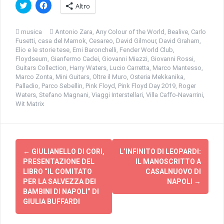
F
F
Altro
a
a
i
i
c
c
l
l
musica
Antonio Zara
,
Any Colour of the World
,
Bealive
,
Carlo
i
i
Fusetti
,
casa del Mamok
,
Cesareo
,
David Gilmour
,
David Graham
,
c
c
q
p
Elio e le storie tese
,
Emi Baronchelli
,
Fender World Club
,
u
e
Floydseum
,
Gianfermo Cadei
,
Giovanni Miazzi
,
Giovanni Rossi
,
i
r
Guitars Collection
,
Harry Waters
,
Lucio Carretta
,
Marco Mantesso
,
p
c
e
o
Marco Zonta
,
Mini Guitars
,
Oltre il Muro
,
Osteria Mekkanika
,
r
n
Palladio
,
Parco Sebellin
,
Pink Floyd
,
Pink Floyd Day 2019
,
Roger
c
d
o
i
Waters
,
Stefano Magnani
,
Viaggi Interstellari
,
Villa Caffo-Navarrini
,
n
v
Wit Matrix
d
i
i
d
v
e
i
r
d
e
Navigazione
e
s
r
u
←
GIULIANELLO DI CORI,
L’INFINITO DI LEOPARDI:
e
F
articolo
s
a
PRESENTAZIONE DEL
IL MANOSCRITTO A
u
c
LIBRO “IL COMITATO
CASALNUOVO DI
T
e
w
b
PER LA SALVEZZA DEI
NAPOLI
→
i
o
BAMBINI DI NAPOLI” DI
t
o
t
k
GIULIA BUFFARDI
e
(
r
S
(
i