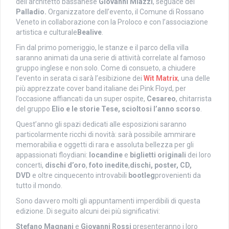
dell’architetto bassanese
Giovanni Miazzi
, seguace del
Palladio.
Organizzatore dell’evento, il Comune di Rossano
Veneto in collaborazione con la Proloco e con l’associazione
artistica e culturale
Bealive
.
Fin dal primo pomeriggio, le stanze e il parco della villa
saranno animati da una serie di attività correlate al famoso
gruppo inglese e non solo. Come di consueto, a chiudere
l’evento in serata ci sarà l’esibizione dei
Wit Matrix
, una delle
più apprezzate cover band italiane dei Pink Floyd, per
l’occasione affiancati da un super ospite,
Cesareo
, chitarrista
del gruppo
Elio e le storie Tese, scioltosi l’anno scorso
.
Quest’anno gli spazi dedicati alle esposizioni saranno
particolarmente ricchi di novità: sarà possibile ammirare
memorabilia e oggetti di rara e assoluta bellezza per gli
appassionati floydiani:
locandine
e
biglietti originali
dei loro
concerti,
dischi d’oro
,
foto inedite
,
dischi, poster, CD,
DVD
e oltre cinquecento introvabili
bootleg
provenienti da
tutto il mondo.
Sono davvero molti gli appuntamenti imperdibili di questa
edizione. Di seguito alcuni dei più significativi:
Stefano Magnani
e
Giovanni Rossi
presenteranno i loro