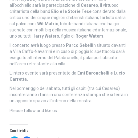
all’occhiello sarà la partecipazione di
Cesareo
, il virtuoso
chitarrista della band
Elio e le Storie Tese
considerato dalla
critica uno dei cinque migliori chitarristi italiani; l’artista salirà
sul palco con i
Wit Matrix
, tribute band italiana che ha già
suonato con molti big della musica italiana ed internazionale,
uno su tutti
Harry Waters
, figlio di
Roger Waters
.
Il concerto avrà luogo presso
Parco Sebellin
situato davanti
a Villa Caffo-Navarrini e in caso di pioggia lo spettacolo sarà
eseguito all’interno del Palabrunello, il palasport ubicato
nell’area retrostante alla villa.
L’intero evento sarà presentato da
Emi Baronchelli e
Lucio
Carretta.
Nel pomeriggio del sabato, tutti gli ospiti (tra cui Cesareo)
incontreranno i fans in una conferenza stampa che si terrà in
un apposito spazio all’interno della mostra.
Please follow and like us:
Condividi: