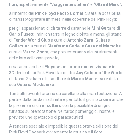
libri
, rispettivamente “
Viaggi interstellari
” e “
Oltre il Muro
”;
all’interno del
Pink Floyd Photo Corner
ci sarà la possibilità
di farsi fotografare immersi nelle copertine dei Pink Floyd;
per gli appassionati di
chitarre
ci saranno le
Mini Guitars di
Carlo Fusetti
, mini chitarre in legno dipinte a mano, gli stand
di
Fender World Club
a cura di
Antonio Zara, Guitars
Collection
a cura di
Gianfermo Cadei e Casa del Mamok
a
cura di
Marco Zonta,
che presenteranno alcuni strumenti
delle loro collezioni private;
ci saranno anche il
Floydseum
,
primo museo vistuale in
3D
dedicato ai Pink Floyd, la mostra
Any Colour of the World
di
David Graham
e le
sculture
di
Marco Mantesso
e della
sua
Osteria Mekkanika
.
Tanti altri eventi faranno da corollario alla manifestazione. A
partire dalla tarda mattinata e per tutto il giorno ci sarà anche
la presenza di un
elicottero
con la possibilità di un giro
turistico su prenotazione. Nel tardo pomeriggio, inoltre, è
previsto uno spettacolo di paracadutisti.
A rendere speciale e impedibile questa ottava edizione del
Pink Floyd Day sarà ovviamente la musica e il fiore