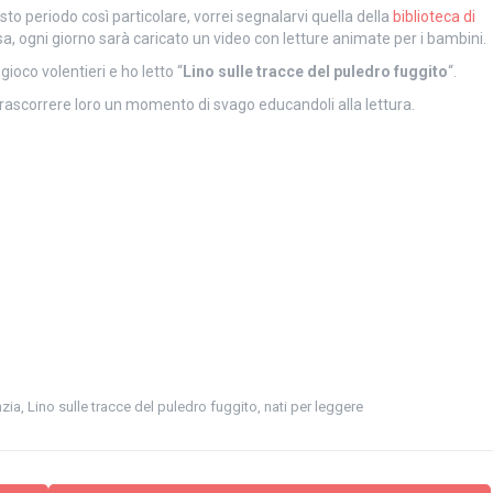
sto periodo così particolare, vorrei segnalarvi quella della
biblioteca di
sa, ogni giorno sarà caricato un video con letture animate per i bambini.
oco volentieri e ho letto “
Lino sulle tracce del puledro fuggito
“.
rascorrere loro un momento di svago educandoli alla lettura.
nzia
,
Lino sulle tracce del puledro fuggito
,
nati per leggere