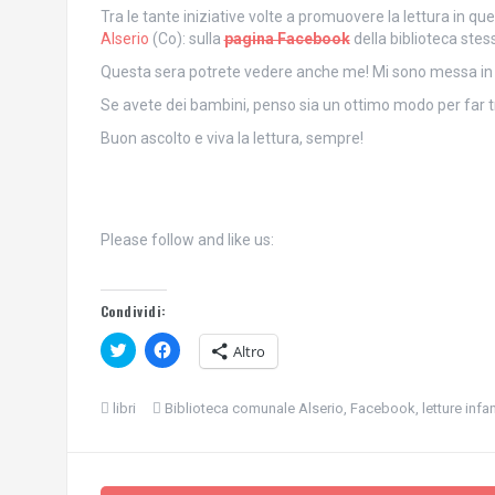
Tra le tante iniziative volte a promuovere la lettura in que
Alserio
(Co): sulla
pagina Facebook
della biblioteca stes
Questa sera potrete vedere anche me! Mi sono messa in gi
Se avete dei bambini, penso sia un ottimo modo per far t
Buon ascolto e viva la lettura, sempre!
Please follow and like us:
Condividi:
F
F
Altro
a
a
i
i
c
c
l
l
libri
Biblioteca comunale Alserio
,
Facebook
,
letture infa
i
i
c
c
q
p
u
e
i
r
p
c