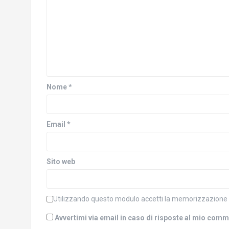
n
o
u
v
o
a
v
f
a
i
f
n
i
e
n
s
e
t
s
r
t
a
r
)
a
Nome
*
)
Email
*
Sito web
Utilizzando questo modulo accetti la memorizzazione e 
Avvertimi via email in caso di risposte al mio com