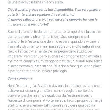
lei una piacevolissima chiacchierata.
Ciao Roberta, grazie per la tua disponibilità. È un vero piacere
poterti intervistare e parlare di te ai lettori di
diamovoceallacultura. Potresti dirci che rapporto hai con la
musica e con il pianoforte?
Suono il pianoforte da talmente tanto tempo che il braccio si
confonde con lo strumento! (ride). Dico sempre che il
pianoforte è l’estensione del mio essere: quando avvicino le
mani allo strumento, i miei passaggi sono molto naturali, non
faccio fatica; ovviamente c’è l’impegno dello studio, per
imparare i vari brani, però suonare e comporre sono attività a
me molto congeniali, mi vengono naturali, e quindi sono felice
di aver trovato questa strada. Riuscire a fare quello che piace
e poterlo fare bene è un vero privilegio.
Come componi?
Non c’è una regola. A volte è davvero la pura ispirazione che ti
attraversa; ci sono giornate in cui mi sveglio e sento che
scriverò, perché mi arriva qualcosa dall’esterno e sento
l’urgenza di comporre. A volte, invece, faccio proprio come gli
scrittori che si allenano tutti i giorni a redigere una pagina