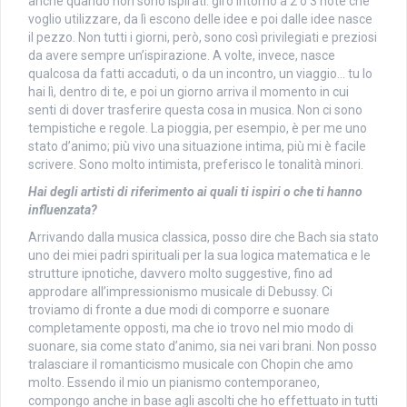
anche quando non sono ispirati: giro intorno a 2 o 3 note che
voglio utilizzare, da lì escono delle idee e poi dalle idee nasce
il pezzo. Non tutti i giorni, però, sono così privilegiati e preziosi
da avere sempre un’ispirazione. A volte, invece, nasce
qualcosa da fatti accaduti, o da un incontro, un viaggio… tu lo
hai lì, dentro di te, e poi un giorno arriva il momento in cui
senti di dover trasferire questa cosa in musica. Non ci sono
tempistiche e regole. La pioggia, per esempio, è per me uno
stato d’animo; più vivo una situazione intima, più mi è facile
scrivere. Sono molto intimista, preferisco le tonalità minori.
Hai degli artisti di riferimento ai quali ti ispiri o che ti hanno
influenzata?
Arrivando dalla musica classica, posso dire che Bach sia stato
uno dei miei padri spirituali per la sua logica matematica e le
strutture ipnotiche, davvero molto suggestive, fino ad
approdare all’impressionismo musicale di Debussy. Ci
troviamo di fronte a due modi di comporre e suonare
completamente opposti, ma che io trovo nel mio modo di
suonare, sia come stato d’animo, sia nei vari brani. Non posso
tralasciare il romanticismo musicale con Chopin che amo
molto. Essendo il mio un pianismo contemporaneo,
compongo anche in base agli ascolti che ho effettuato in tutti