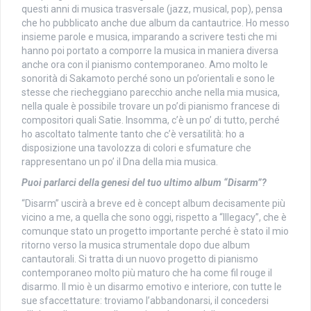
questi anni di musica trasversale (jazz, musical, pop), pensa
che ho pubblicato anche due album da cantautrice. Ho messo
insieme parole e musica, imparando a scrivere testi che mi
hanno poi portato a comporre la musica in maniera diversa
anche ora con il pianismo contemporaneo. Amo molto le
sonorità di Sakamoto perché sono un po’orientali e sono le
stesse che riecheggiano parecchio anche nella mia musica,
nella quale è possibile trovare un po’di pianismo francese di
compositori quali Satie. Insomma, c’è un po’ di tutto, perché
ho ascoltato talmente tanto che c’è versatilità: ho a
disposizione una tavolozza di colori e sfumature che
rappresentano un po’ il Dna della mia musica.
Puoi parlarci della genesi del tuo ultimo album “Disarm”?
“Disarm” uscirà a breve ed è concept album decisamente più
vicino a me, a quella che sono oggi, rispetto a “Illegacy”, che è
comunque stato un progetto importante perché è stato il mio
ritorno verso la musica strumentale dopo due album
cantautorali. Si tratta di un nuovo progetto di pianismo
contemporaneo molto più maturo che ha come fil rouge il
disarmo. Il mio è un disarmo emotivo e interiore, con tutte le
sue sfaccettature: troviamo l’abbandonarsi, il concedersi