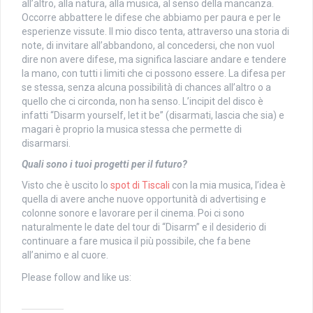
all’altro, alla natura, alla musica, al senso della mancanza.
Occorre abbattere le difese che abbiamo per paura e per le
esperienze vissute. Il mio disco tenta, attraverso una storia di
note, di invitare all’abbandono, al concedersi, che non vuol
dire non avere difese, ma significa lasciare andare e tendere
la mano, con tutti i limiti che ci possono essere. La difesa per
se stessa, senza alcuna possibilità di chances all’altro o a
quello che ci circonda, non ha senso. L’incipit del disco è
infatti “Disarm yourself, let it be” (disarmati, lascia che sia) e
magari è proprio la musica stessa che permette di
disarmarsi.
Quali sono i tuoi progetti per il futuro?
Visto che è uscito lo
spot di Tiscali
con la mia musica, l’idea è
quella di avere anche nuove opportunità di advertising e
colonne sonore e lavorare per il cinema. Poi ci sono
naturalmente le date del tour di “Disarm” e il desiderio di
continuare a fare musica il più possibile, che fa bene
all’animo e al cuore.
Please follow and like us: