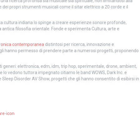
na ricerca profonda sia musicale sia spirituale, non limitandosi alla
ei propri strumenti musicali come il sitar elettrico a 20 corde e il
 la cultura indiana lo spinge a creare esperienze sonore profonde,
 antica filosofia orientale. Fonde e sperimenta Cultura, arte e
tronica contemporanea
distintosi per ricerca, innovazione e
he gli hanno permesso di prendere parte a numerosi progetti, proponendo
ati generi: elettronica, edm, idm, trip hop, sperimentale, drone, ambient,
 che lo vedono tuttora impegnato citiamo le band WOWS, Dark Inc. e
leep Disorder AV Show, progetti che gli hanno consentito di esibirsi in