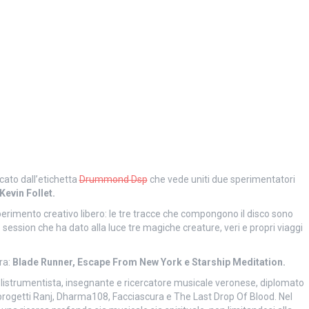
cato dall’etichetta
Drummond Dsp
che vede uniti due sperimentatori
Kevin Follet.
perimento creativo libero: le tre tracce che compongono il disco sono
ve session che ha dato alla luce tre magiche creature, veri e propri viaggi
era:
Blade Runner, Escape From New York e Starship Meditation.
polistrumentista, insegnante e ricercatore musicale veronese, diplomato
ei progetti Ranj, Dharma108, Facciascura e The Last Drop Of Blood. Nel