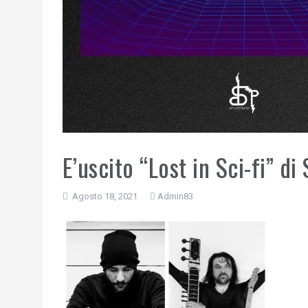
E’uscito “Lost in Sci-fi” di
Agosto 18, 2021
Admin83