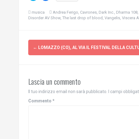
i
i
c
c
l
l
musica
Andrea Ferigo
,
Cavrones
,
Dark Inc.
,
Dharma 108
i
i
Disorder AV Show
,
The last drop of blood
,
Vangelis
,
Viscera 
c
c
q
p
u
e
i
r
p
c
e
o
Navigazione
r
n
c
d
←
LOMAZZO (CO), AL VIA IL FESTIVAL DELLA CULT
o
i
articolo
n
v
d
i
i
d
v
e
i
r
d
e
Lascia un commento
e
s
r
u
e
F
Il tuo indirizzo email non sarà pubblicato.
s
a
I campi obbliga
u
c
T
e
Commento
*
w
b
i
o
t
o
t
k
e
(
r
S
(
i
S
a
i
p