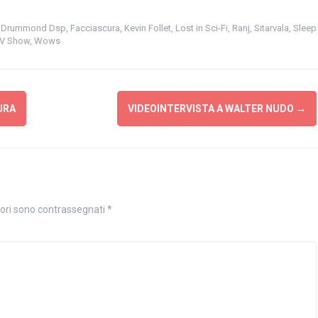
,
Drummond Dsp
,
Facciascura
,
Kevin Follet
,
Lost in Sci-Fi
,
Ranj
,
Sitarvala
,
Sleep
AV Show
,
Wows
URA
VIDEOINTERVISTA A WALTER NUDO
→
tori sono contrassegnati
*