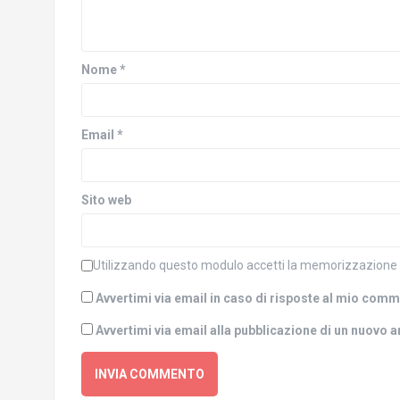
a
r
p
e
r
i
e
n
i
u
n
n
Nome
*
u
a
n
n
a
u
n
o
u
v
o
a
Email
*
v
f
a
i
f
n
i
e
n
s
Sito web
e
t
s
r
t
a
r
)
a
)
Utilizzando questo modulo accetti la memorizzazione e 
Avvertimi via email in caso di risposte al mio com
Avvertimi via email alla pubblicazione di un nuovo a