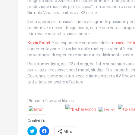
progetto solista Sitarvala è costantemente impegnato in u
produzione musicale più “classica”, ma arrivando a creare d
Nirmala Vina, una chitarra a 32 corde.
Il suo approccio musicale, unito alla grande passione per
meditative e ricche di significato, come una vera e propria
cura
con
e
delle
vibrazioni sonore.
Kevin Follet
è un esponente veronese della
musica elet
sperimentazione. Un artista dalle molteplici identità, c
un ventaglio di esperienze sonore incredibilmente vasto.
Polistrumentista, dal ’92 ad oggi, ha fatto suoi i più svari
punk, jazz, crossover, post metal, sludge. Tra i progetti
Cavrones, come solista invece citiamo Viscera AV Show e S
tutta Italia ed anche all’estero.
Please follow and like us:
Condividi:
F
F
Altro
a
a