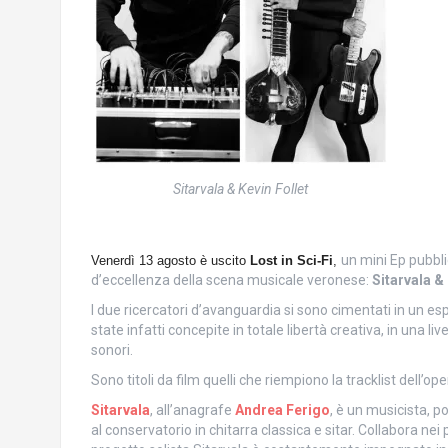
Sitarvala & Kevin Follet
un mini Ep pubbli
Venerdì 13 agosto è uscito
Lost in Sci-Fi
,
d’eccellenza della scena musicale veronese:
Sitarvala & 
I due ricercatori d’avanguardia si sono cimentati in un es
state infatti concepite in totale libertà creativa, in una li
sonori.
Sono titoli da film quelli che riempiono la tracklist dell’op
Sitarvala
, all’anagrafe
Andrea Ferigo
, è un musicista, 
al conservatorio in chitarra classica e sitar. Collabora n