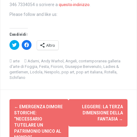
346 7334054 o scrivere a
questo indirizzo
.
Please follow and like us:
Condividi:
F
F
Altro
a
a
i
i
c
c
l
l
arte
Adami
,
Andy Warhol
,
Angeli
,
contemporanea galleria
i
i
d'arte di Foggia
,
Festa
,
Fioroni
,
Giuseppe Benvenuto
,
Ladies &
c
c
q
p
gentlemen
,
Lodola
,
Nespolo
,
pop art
,
pop art italiana
,
Rotella
,
u
e
Schifano
i
r
p
c
e
o
r
n
c
d
Navigazione
o
i
n
v
←
EMERGENZA DIMORE
LEGGERE: LA TERZA
d
i
articolo
i
d
STORICHE:
DIMENSIONE DELLA
v
e
“NECESSARIO
FANTASIA
→
i
r
d
e
TUTELARE UN
e
s
PATRIMONIO UNICO AL
r
u
e
F