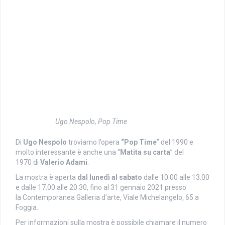
Ugo Nespolo, Pop Time
Di
Ugo Nespolo
troviamo l’opera
“
Pop
Time
” del 1990 e
m
olto interessante
è anche
una “
Matita su carta
” del
1970
di
Valerio Adami
.
La mostra è aperta
dal lunedì al sabato
dalle 10.00 alle 13.00
e dalle 17.00 alle 20.30, fino al 31 gennaio 2021 presso
la
Contemporanea Galleria d’arte, Viale Michelangelo, 65 a
Foggia.
Per informazioni sulla mostra è possibile chiamare il numero