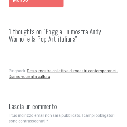
MONDO”
s
a
u
c
T
e
w
b
i
o
t
o
t
k
e
(
1 thoughts on “Foggia, in mostra Andy
r
S
(
i
Warhol e la Pop Art italiana”
S
a
i
p
a
r
p
e
r
i
e
n
i
u
n
n
u
a
Pingback:
Desio, mostra collettiva di maestri contemporanei -
n
n
a
u
Diamo voce alla cultura
n
o
u
v
o
a
v
f
a
i
f
n
i
e
Lascia un commento
n
s
e
t
s
r
Il tuo indirizzo email non sarà pubblicato.
I campi obbligatori
t
a
r
)
sono contrassegnati
*
a