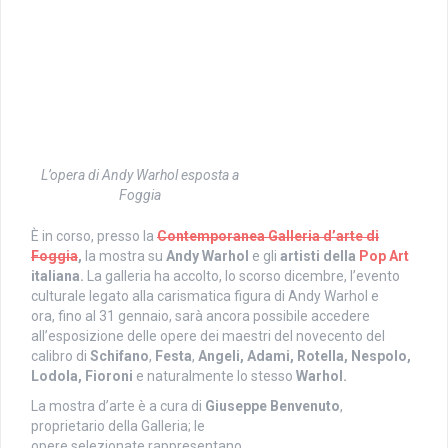
L’opera di Andy Warhol esposta a
Foggia
È in corso, presso la
Contemporanea Galleria d’arte di
Foggia
,
l
a mostra su
Andy Warhol
e
gli
artisti della
Pop Art
italiana.
La galleria ha accolto, lo scorso dicembre, l’evento
culturale legato alla
carismatica figura di Andy Warhol e
ora,
fino al
31
gennaio,
sarà ancora possibile accedere
all’esposizione delle opere dei maestri del
novecento
del
calibro di
Schifano
,
Festa
,
Angeli, Adami,
Rotella, Nespolo,
Lodola,
Fioroni
e naturalmente lo stesso
Warhol.
La mostra d’arte è a cura di
Giuseppe Benvenuto
,
proprietario della Galleria;
l
e
opere
selezionate
rappresentano