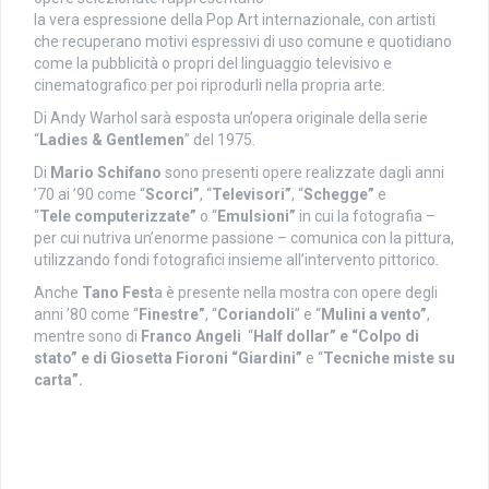
la
vera
espressione
della Pop Art internazionale, con
artisti
che recuperano motivi espressivi di uso comune e quotidiano
come la pubblicità o propri del linguaggio televisivo e
cinematografico per poi riprodurli nella propria arte.
Di Andy
Warhol sarà esposta un’
opera originale
della serie
“
Ladies & Gentlemen
” del 1975.
Di
Mario Schifano
sono presenti opere realizzate dagli anni
’70 ai ’90 come
“
Scorci”
, “
Televisori”
, “
Schegge”
e
“
Tele
computerizzate”
o “
Emulsioni”
in cui la fotografia –
per cui nutriva un’enorme passione – comunica con la pittura,
utilizzando fondi fotografici insieme all’intervento pittorico.
Anche
T
ano Fest
a è presente nella mostra con opere degli
anni ’80 come “
Finestre”
, “
Coriandoli
”
e “
Mulini a vento”
,
mentre sono di
Franco Angeli
“
Half
dollar” e
“
Colpo di
stato”
e di Giosetta Fioroni “
Giardini”
e “
Tecniche miste su
carta”.