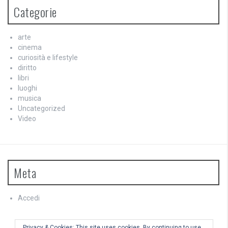
Categorie
arte
cinema
curiosità e lifestyle
diritto
libri
luoghi
musica
Uncategorized
Video
Meta
Accedi
Feed dei contenuti
Feed dei commenti
Privacy & Cookies: This site uses cookies. By continuing to use