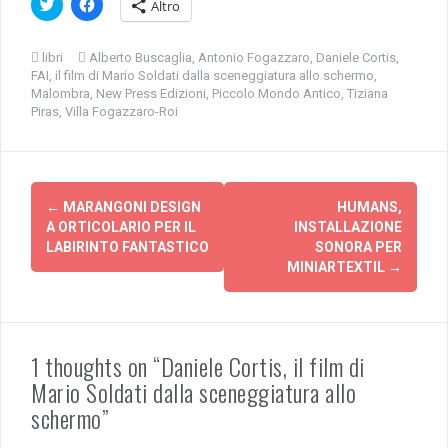
F
F
Altro
a
a
i
i
c
c
l
l
libri
Alberto Buscaglia
,
Antonio Fogazzaro
,
Daniele Cortis
,
i
i
FAI
,
il film di Mario Soldati dalla sceneggiatura allo schermo
,
c
c
q
p
Malombra
,
New Press Edizioni
,
Piccolo Mondo Antico
,
Tiziana
u
e
Piras
,
Villa Fogazzaro-Roi
i
r
p
c
e
o
r
n
c
d
Navigazione
o
i
n
v
←
MARANGONI DESIGN
HUMANS,
d
i
articolo
i
d
A ORTICOLARIO PER IL
INSTALLAZIONE
v
e
LABIRINTO FANTASTICO
SONORA PER
i
r
d
e
MINIARTEXTIL
→
e
s
r
u
e
F
s
a
u
c
T
e
w
b
1 thoughts on “Daniele Cortis, il film di
i
o
t
o
Mario Soldati dalla sceneggiatura allo
t
k
e
(
schermo”
r
S
(
i
S
a