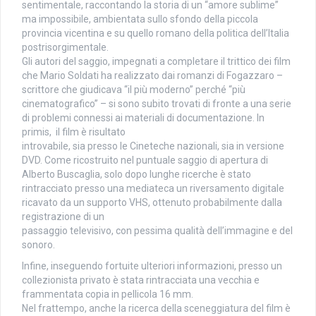
sentimentale, raccontando la storia di un “amore sublime”
ma impossibile, ambientata sullo sfondo della piccola
provincia vicentina e su quello romano della politica dell’Italia
postrisorgimentale.
Gli autori del saggio, impegnati a completare il trittico dei film
che Mario Soldati ha realizzato dai romanzi di Fogazzaro –
scrittore che giudicava “il più moderno” perché “più
cinematografico” – si sono subito trovati di fronte a una serie
di problemi connessi ai materiali di documentazione. In
primis, il film è risultato
introvabile, sia presso le Cineteche nazionali, sia in versione
DVD. Come ricostruito nel puntuale saggio di apertura di
Alberto Buscaglia, solo dopo lunghe ricerche è stato
rintracciato presso una mediateca un riversamento digitale
ricavato da un supporto VHS, ottenuto probabilmente dalla
registrazione di un
passaggio televisivo, con pessima qualità dell’immagine e del
sonoro.
Infine, inseguendo fortuite ulteriori informazioni, presso un
collezionista privato è stata rintracciata una vecchia e
frammentata copia in pellicola 16 mm.
Nel frattempo, anche la ricerca della sceneggiatura del film è