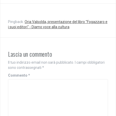
i
p
a
r
p
e
r
i
e
n
i
u
Pingback:
Oria Valsolda, presentazione del libro "Fogazzaro e
n
n
u
a
i suoi editori" - Diamo voce alla cultura
n
n
a
u
n
o
u
v
o
a
v
f
a
i
Lascia un commento
f
n
i
e
n
s
Il tuo indirizzo email non sarà pubblicato.
I campi obbligatori
e
t
s
r
sono contrassegnati
*
t
a
r
)
Commento
*
a
)