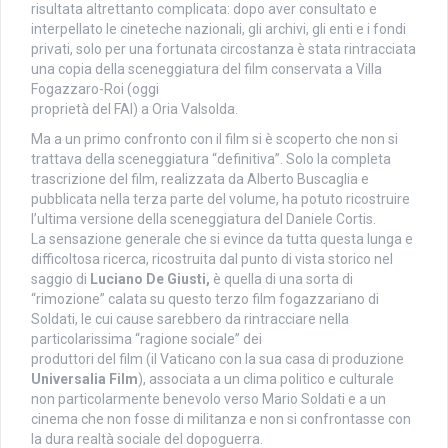
risultata altrettanto complicata: dopo aver consultato e
interpellato le cineteche nazionali, gli archivi, gli enti e i fondi
privati, solo per una fortunata circostanza è stata rintracciata
una copia della sceneggiatura del film conservata a Villa
Fogazzaro-Roi (oggi
proprietà del FAI) a Oria Valsolda.
Ma a un primo confronto con il film si è scoperto che non si
trattava della sceneggiatura “definitiva”. Solo la completa
trascrizione del film, realizzata da Alberto Buscaglia e
pubblicata nella terza parte del volume, ha potuto ricostruire
l’ultima versione della sceneggiatura del Daniele Cortis.
La sensazione generale che si evince da tutta questa lunga e
difficoltosa ricerca, ricostruita dal punto di vista storico nel
saggio di
Luciano De Giusti,
è quella di una sorta di
“rimozione” calata su questo terzo film fogazzariano di
Soldati, le cui cause sarebbero da rintracciare nella
particolarissima “ragione sociale” dei
produttori del film (il Vaticano con la sua casa di produzione
Universalia Film
), associata a un clima politico e culturale
non particolarmente benevolo verso Mario Soldati e a un
cinema che non fosse di militanza e non si confrontasse con
la dura realtà sociale del dopoguerra.