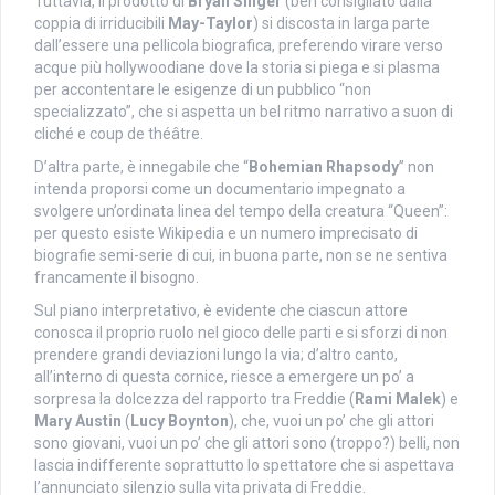
Tuttavia, il prodotto di
Bryan Singer
(ben consigliato dalla
coppia di irriducibili
May-Taylor
) si discosta in larga parte
dall’essere una pellicola biografica, preferendo virare verso
acque più hollywoodiane dove la storia si piega e si plasma
per accontentare le esigenze di un pubblico “non
specializzato”, che si aspetta un bel ritmo narrativo a suon di
cliché e coup de théâtre.
D’altra parte, è innegabile che “
Bohemian Rhapsody
” non
intenda proporsi come un documentario impegnato a
svolgere un’ordinata linea del tempo della creatura “Queen”:
per questo esiste Wikipedia e un numero imprecisato di
biografie semi-serie di cui, in buona parte, non se ne sentiva
francamente il bisogno.
Sul piano interpretativo, è evidente che ciascun attore
conosca il proprio ruolo nel gioco delle parti e si sforzi di non
prendere grandi deviazioni lungo la via; d’altro canto,
all’interno di questa cornice, riesce a emergere un po’ a
sorpresa la dolcezza del rapporto tra Freddie (
Rami Malek
) e
Mary Austin
(
Lucy Boynton
), che, vuoi un po’ che gli attori
sono giovani, vuoi un po’ che gli attori sono (troppo?) belli, non
lascia indifferente soprattutto lo spettatore che si aspettava
l’annunciato silenzio sulla vita privata di Freddie.