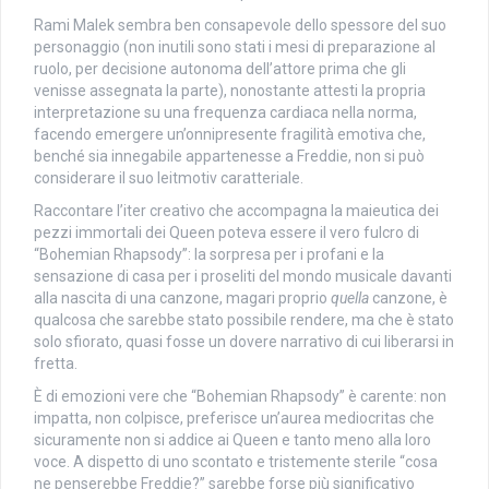
Rami Malek sembra ben consapevole dello spessore del suo
personaggio (non inutili sono stati i mesi di preparazione al
ruolo, per decisione autonoma dell’attore prima che gli
venisse assegnata la parte), nonostante attesti la propria
interpretazione su una frequenza cardiaca nella norma,
facendo emergere un’onnipresente fragilità emotiva che,
benché sia innegabile appartenesse a Freddie, non si può
considerare il suo leitmotiv caratteriale.
Raccontare l’iter creativo che accompagna la maieutica dei
pezzi immortali dei Queen poteva essere il vero fulcro di
“Bohemian Rhapsody”: la sorpresa per i profani e la
sensazione di casa per i proseliti del mondo musicale davanti
alla nascita di una canzone, magari proprio
quella
canzone, è
qualcosa che sarebbe stato possibile rendere, ma che è stato
solo sfiorato, quasi fosse un dovere narrativo di cui liberarsi in
fretta.
È di emozioni vere che “Bohemian Rhapsody” è carente: non
impatta, non colpisce, preferisce un’aurea mediocritas che
sicuramente non si addice ai Queen e tanto meno alla loro
voce. A dispetto di uno scontato e tristemente sterile “cosa
ne penserebbe Freddie?” sarebbe forse più significativo