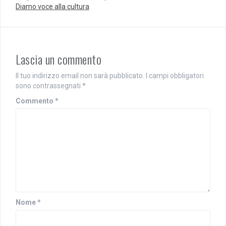
v
f
Diamo voce alla cultura
a
i
f
n
i
e
n
s
e
t
s
r
t
a
r
)
Lascia un commento
a
)
Il tuo indirizzo email non sarà pubblicato.
I campi obbligatori
sono contrassegnati
*
Commento
*
Nome
*