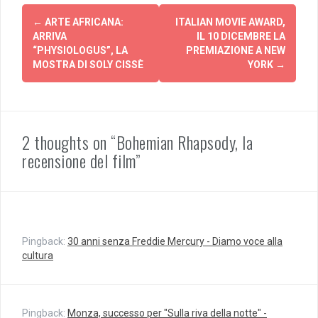
Navigazione
o
i
n
v
←
ARTE AFRICANA:
ITALIAN MOVIE AWARD,
d
i
articolo
i
d
ARRIVA
IL 10 DICEMBRE LA
v
e
“PHYSIOLOGUS”, LA
PREMIAZIONE A NEW
i
r
d
e
MOSTRA DI SOLY CISSÈ
YORK
→
e
s
r
u
e
F
s
a
u
c
T
e
w
b
i
o
2 thoughts on “Bohemian Rhapsody, la
t
o
t
k
recensione del film”
e
(
r
S
(
i
S
a
i
p
a
r
p
e
r
i
e
n
Pingback:
30 anni senza Freddie Mercury - Diamo voce alla
i
u
n
n
cultura
u
a
n
n
a
u
n
o
u
v
o
a
Pingback:
Monza, successo per "Sulla riva della notte" -