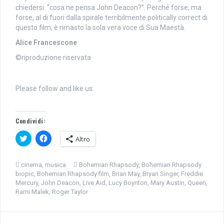
chiedersi: “cosa ne pensa John Deacon?”. Perché forse, ma
forse, al di fuori dalla spirale terribilmente politically correct di
questo film, è rimasto la sola vera voce di Sua Maestà.
Alice Francescone
©riproduzione riservata
Please follow and like us:
Condividi:
F
F
Altro
a
a
i
i
c
c
l
l
cinema
,
musica
Bohemian Rhapsody
,
Bohemian Rhapsody
i
i
biopic
,
Bohemian Rhapsody film
,
Brian May
,
Bryan Singer
,
Freddie
c
c
q
p
Mercury
,
John Deacon
,
Live Aid
,
Lucy Boynton
,
Mary Austin
,
Queen
,
u
e
Rami Malek
,
Roger Taylor
i
r
p
c
e
o
r
n
c
d