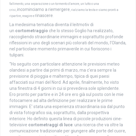
fallimento, una separazione o un tormento d’amore, un lutto o una
incominciamo a riemergere
crisi,
, rialziamo la testa e siamo pronti a
rinascere
ripartire, reagire e
.
La medesima tematica diventa il leitmotiv di
un
cortometraggio
che lo stesso Goglio ha realizzato,
raccogliendo straordinarie immagini e soprattutto profonde
riflessioni in uno degli scenari più colorati del mondo, l’Olanda,
nel particolare momento primaverile in cui fioriscono i
tulipani.
“Ho seguito con particolare attenzione le previsioni meteo
olandesi a partire dai primi di marzo, ma c’era sempre la
previsione di pioggia e maltempo, tipica di quei paesi
affacciati sui mari del Nord. Ad aprile, finalmente, ho visto
una finestra di 4 giorni in cui si prevedeva sole splendente.
Ero pronto per partire e in 24 ore ero già sul posto con le mie
fotocamere ad alta definizione per realizzare le prime
immagini. E’ stata una esperienza straordinaria sia dal punto
di vista fotografico sia, soprattutto, dalla prospettiva
interiore. Ho definito questa linea di piccole produzioni cine-
televisive
cortometraggi di luce
: una ricerca che va oltre la
comunicazione tradizionale per giungere alle porte del cuore,