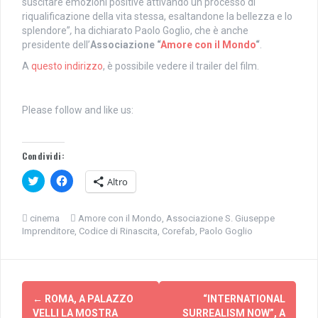
suscitare emozioni positive attivando un processo di
riqualificazione della vita stessa, esaltandone la bellezza e lo
splendore”
,
ha dichiarato Paolo Goglio, che è anche
presidente dell’
Associazione “
Amore con il Mondo
“
.
A
questo indirizzo
, è possibile vedere il trailer del film.
Please follow and like us:
Condividi:
F
F
Altro
a
a
i
i
c
c
l
l
cinema
Amore con il Mondo
,
Associazione S. Giuseppe
i
i
Imprenditore
,
Codice di Rinascita
,
Corefab
,
Paolo Goglio
c
c
q
p
u
e
i
r
p
c
e
o
Navigazione
r
n
c
d
←
ROMA, A PALAZZO
“INTERNATIONAL
articolo
o
i
VELLI LA MOSTRA
SURREALISM NOW”, A
n
v