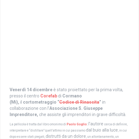
Venerdì 14 dicembre
è stato proiettato per la prima volta,
presso il centro
Corefab
di
Cormano
(Mi),
il
cortometraggio
“
Codice di Rinascita
”
in
collaborazione con l’
Associazione S. Giuseppe
Imprenditore,
che assiste gli imprenditori in grave difficoltà.
l’autore
La pellicola è tratta dal libro omonimo di
Paolo Goglio
:
cerca di definire,
dal buio alla luce
interpretare e “distillare” quell’attimo in cui passiamo
, in cui
distrutti da un dolore
dopo essere stati piegati,
, un allontanamento, un