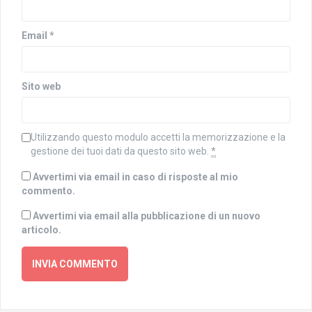
f
n
i
e
n
s
e
t
Email
*
s
r
t
a
r
)
a
)
Sito web
Utilizzando questo modulo accetti la memorizzazione e la
gestione dei tuoi dati da questo sito web.
*
Avvertimi via email in caso di risposte al mio
commento.
Avvertimi via email alla pubblicazione di un nuovo
articolo.