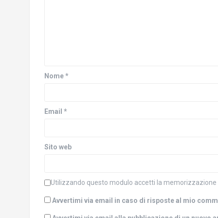
u
v
o
a
v
f
a
i
f
n
i
e
n
s
e
t
s
r
t
a
r
)
a
Nome
*
)
Email
*
Sito web
Utilizzando questo modulo accetti la memorizzazione e 
Avvertimi via email in caso di risposte al mio com