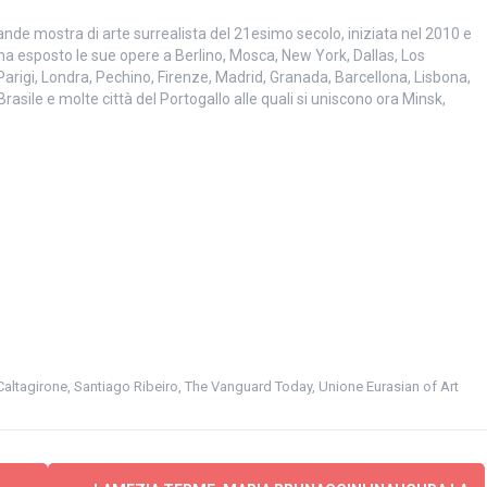
rande mostra di arte surrealista del 21esimo secolo, iniziata nel 2010 e
ha esposto le sue opere a Berlino, Mosca, New York, Dallas, Los
Parigi, Londra, Pechino, Firenze, Madrid, Granada, Barcellona, Lisbona,
sile e molte città del Portogallo alle quali si uniscono ora Minsk,
Caltagirone
,
Santiago Ribeiro
,
The Vanguard Today
,
Unione Eurasian of Art