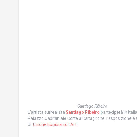
Santiago Ribeiro
L’artista surrealista
Santiago Ribeiro
parteciperà in Itali
Palazzo Capitaniale Corte a Caltagirone; l’esposizione è
di
Unione Eurasian of Art
.