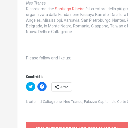
Neo Transe
Ricordiamo che
Santiago Ribeiro
è il creatore della più g
organizzata dalla Fondazione Bissaya Barreto. Da allora 
Angeles, Mississippi, Varsavia, San Pietroburgo, Nantes, 
Belgrado, in Monte Negro, Romania, Giappone, Taiwan e Bra
Nuova Delhi e Caltagirone.
Please follow and like us:
Condividi:
F
F
Altro
a
a
i
i
c
c
l
l
arte
Caltagirone
,
Neo Transe
,
Palazzo Capitaniale Corte 
i
i
c
c
q
p
u
e
i
r
Navigazione
p
c
e
o