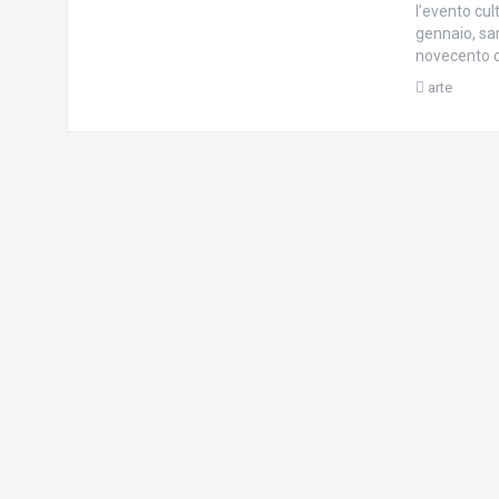
l’evento cul
gennaio, sar
novecento de
arte