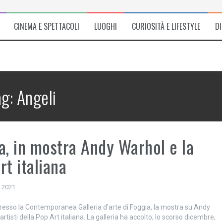
CINEMA E SPETTACOLI
LUOGHI
CURIOSITÀ E LIFESTYLE
D
ag:
Angeli
a, in mostra Andy Warhol e la
rt italiana
, 2021
 presso la Contemporanea Galleria d’arte di Foggia, la mostra su Andy
 artisti della Pop Art italiana. La galleria ha accolto, lo scorso dicembre,