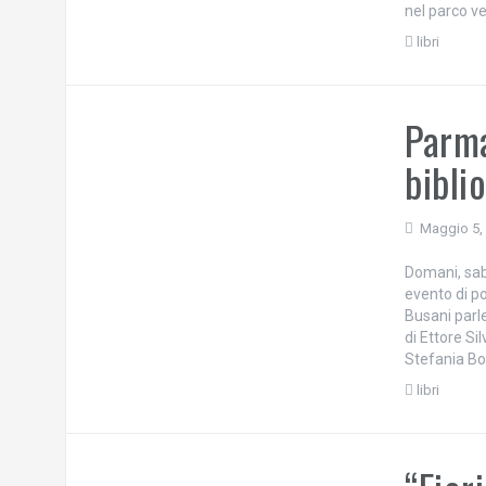
nel parco ve
libri
Parma
bibli
Maggio 5,
Domani, sab
evento di p
Busani parle
di Ettore Si
Stefania Bo
libri