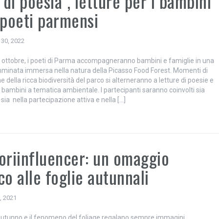
i di poesia”, letture per i bambini
 poeti parmensi
 30, 2022
ottobre, i poeti di Parma accompagneranno bambini e famiglie in una
minata immersa nella natura della Picasso Food Forest. Momenti di
 della ricca biodiversità del parco si alterneranno a letture di poesie e
 bambini a tematica ambientale. I partecipanti saranno coinvolti sia
, sia nella partecipazione attiva e nella […]
oriinfluencer: un omaggio
co alle foglie autunnali
, 2021
ll’autunno e il fenomeno del foliage regalano sempre immagini