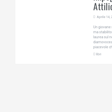
Attil
Aprile 14,
Un giovane s
ma stabilito
laurea sul n
diamovoceall
piacevole ch
libri