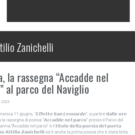
tilio Zanichelli
, la rassegna “Accadde nel
” al parco del Naviglio
, 2023
ca 11 giugno, “𝙀𝙛𝙛𝙚𝙩𝙩𝙤 𝙎𝙖𝙣 𝙇𝙚𝙤𝙣𝙖𝙧𝙙𝙤”, a partire 𝗱𝗮𝗹𝗹𝗲 𝗼𝗿𝗲
 la rassegna di poesia “𝗔𝗰𝗰𝗮𝗱𝗱𝗲 𝗻𝗲𝗹 𝗽𝗮𝗿𝗰𝗼” presso il Parco del
ma.“Accadde nel parco” è il 𝘁𝗶𝘁𝗼𝗹𝗼 𝗱𝗲𝗹𝗹𝗮 𝗽𝗼𝗲𝘀𝗶𝗮 𝗱𝗲𝗹 𝗽𝗼𝗲𝘁𝗮
𝗻𝗼 𝗔𝘁𝘁𝗶𝗹𝗶𝗼 𝗭𝗮𝗻𝗶𝗰𝗵𝗲𝗹𝗹𝗶 ed è anche la prima poesia che è stata letta