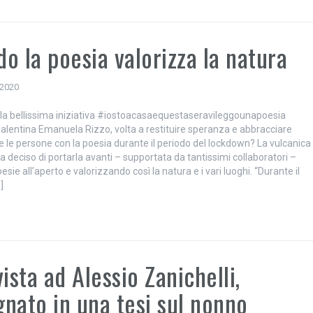
o la poesia valorizza la natura
 2020
e la bellissima iniziativa #iostoacasaequestaseravileggounapoesia
 salentina Emanuela Rizzo, volta a restituire speranza e abbracciare
e le persone con la poesia durante il periodo del lockdown? La vulcanica
 deciso di portarla avanti – supportata da tantissimi collaboratori –
sie all’aperto e valorizzando così la natura e i vari luoghi. “Durante il
]
vista ad Alessio Zanichelli,
nato in una tesi sul nonno