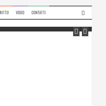
IRITTO
VIDEO
CONTATTI
Michela Zanarella presenta il suo
romanzo “Quell’odore di resina”