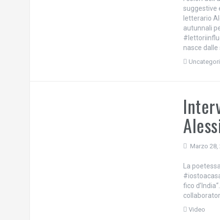
suggestive e
letterario A
autunnali p
#lettoriinf
nasce dalle 
Uncategor
Inter
Aless
Marzo 28,
La poetessa
#iostoacasa
fico d’India
collaboratori
Video