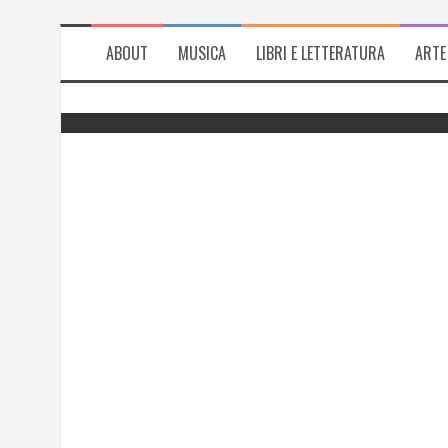
ABOUT
MUSICA
LIBRI E LETTERATURA
ARTE
del
Successo per l’antologia “Fiorire
l’inverno”, i ringraziamenti di Emanuela
Rizzo