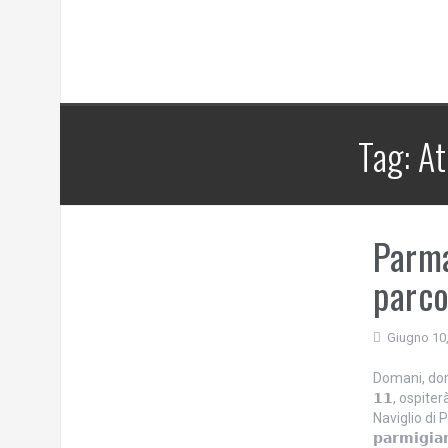
Tag:
At
Parma
parco
Giugno 10
Domani, domeni
𝟭𝟭, ospiterà
Naviglio di Par
𝗽𝗮𝗿𝗺𝗶𝗴𝗶