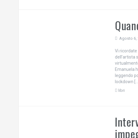
Quand
Agosto 6,
Vi ricordat
dell’artista
virtualment
Emanuela ha
leggendo poe
lockdown […
libri
Inter
impeg