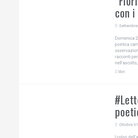
“Fior
con i
Settembre
Domenica 2 
poetica cam
osservazione
racconti per
nell’ascolto
libri
#Lett
poeti
Ottobre 31
I colori de