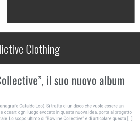
ictive Clothing
ollective”, il suo nuovo album
l’anagrafe Cataldo Leo). Si tratta di un disco che vuole essere un
ica e ocean: ogni luogo evocato in questa nuova idea, porta al progetto
e. Lo scopo ultimo di “Bowline Collective” è di articolare questa […]