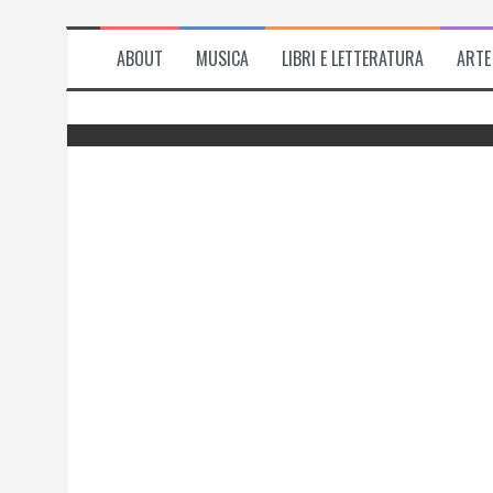
ABOUT
MUSICA
LIBRI E LETTERATURA
ARTE
del
Successo per l’antologia “Fiorire
l’inverno”, i ringraziamenti di Emanuela
Rizzo