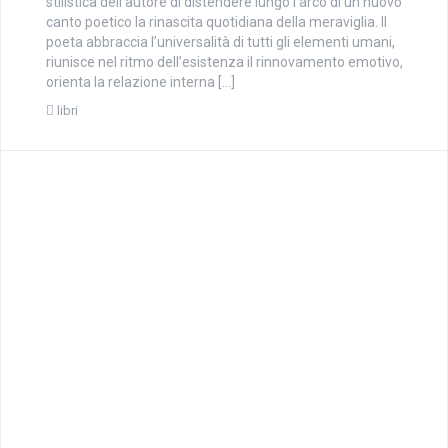
stilistica dell’autore di distendere lungo l’arco di un nuovo
canto poetico la rinascita quotidiana della meraviglia. Il
poeta abbraccia l’universalità di tutti gli elementi umani,
riunisce nel ritmo dell’esistenza il rinnovamento emotivo,
orienta la relazione interna […]
libri