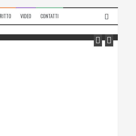
IRITTO
VIDEO
CONTATTI
Michela Zanarella presenta il suo
romanzo “Quell’odore di resina”