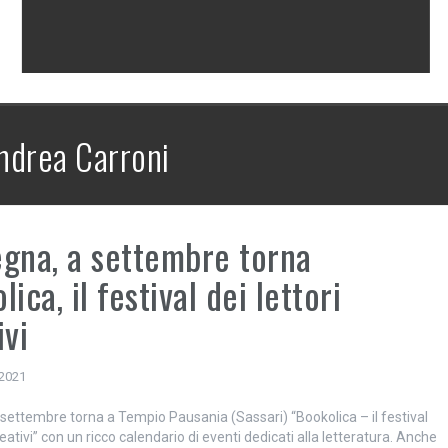
ndrea Carroni
gna, a settembre torna
ica, il festival dei lettori
ivi
 2021
 settembre torna a Tempio Pausania (Sassari) “Bookolica – il festival
creativi” con un ricco calendario di eventi dedicati alla letteratura. Anche