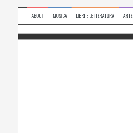
ABOUT
MUSICA
LIBRI E LETTERATURA
ARTE
del
Successo per l’antologia “Fiorire
l’inverno”, i ringraziamenti di Emanuela
Rizzo