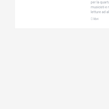
per la quarta
musicisti e 
letture ad a
libri