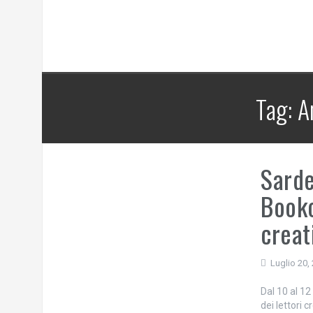
Tag:
A
Sarde
Bookol
creat
Luglio 20,
Dal 10 al 12
dei lettori 