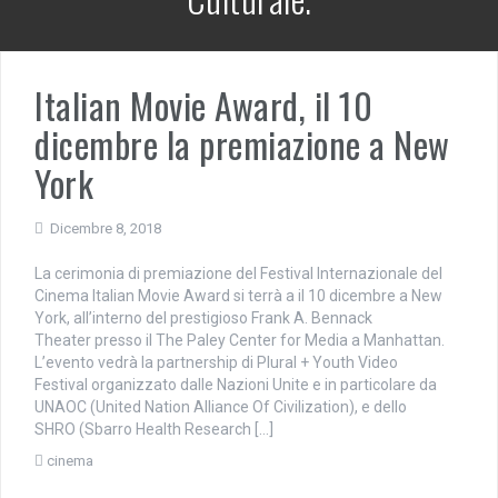
Italian Movie Award, il 10
dicembre la premiazione a New
York
Dicembre 8, 2018
La cerimonia di premiazione del Festival Internazionale del
Cinema Italian Movie Award si terrà a il 10 dicembre a New
York, all’interno del prestigioso Frank A. Bennack
Theater presso il The Paley Center for Media a Manhattan.
L’evento vedrà la partnership di Plural + Youth Video
Festival organizzato dalle Nazioni Unite e in particolare da
UNAOC (United Nation Alliance Of Civilization), e dello
SHRO (Sbarro Health Research […]
cinema