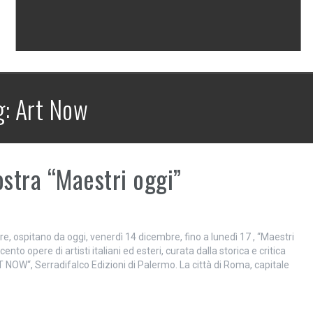
g:
Art Now
ostra “Maestri oggi”
re, ospitano da oggi, venerdì 14 dicembre, fino a lunedì 17 , “Maestri
to opere di artisti italiani ed esteri, curata dalla storica e critica
NOW“, Serradifalco Edizioni di Palermo. La città di Roma, capitale