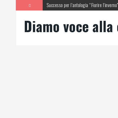
Vai
Successo per l’antologia “Fiorire l’inverno
al
contenuto
A night for Whitney, successo di pubblico 
Diamo voce alla 
Michela Zanarella presenta il suo romanzo 
Agliate e la bellezza ritrovata
Como, incontro di diritto e procedura pena
Sala Baganza (Pr), presentazione del libro 