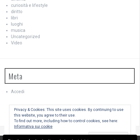
curiosità e lifestyle
diritto
libri
luoghi
musica
Uncategorized
Video
Meta
Accedi
Feed dei contenuti
Feed dei commenti
Privacy & Cookies: This site uses cookies. By continuing to use
WordPress.org
this website, you agree to their use.
To find out more, including how to control cookies, see here:
Informativa sui cookie