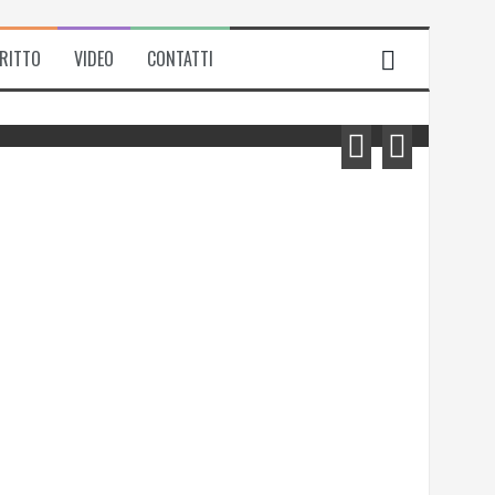
IRITTO
VIDEO
CONTATTI
Michela Zanarella presenta il suo
romanzo “Quell’odore di resina”