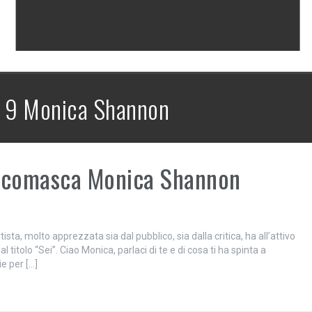
 9 Monica Shannon
ce comasca Monica Shannon
ta, molto apprezzata sia dal pubblico, sia dalla critica, ha all’attivo
 titolo “Sei”. Ciao Monica, parlaci di te e di cosa ti ha spinta a
ie per […]