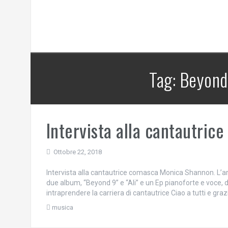
Tag:
Beyond
Intervista alla cantautri
Ottobre 22, 2018
Intervista alla cantautrice comasca Monica Shannon. L’artis
due album, “Beyond 9” e “Ali” e un Ep pianoforte e voce, dal
intraprendere la carriera di cantautrice Ciao a tutti e graz
musica