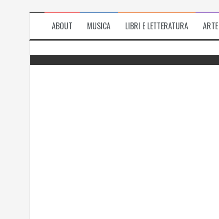
ABOUT
MUSICA
LIBRI E LETTERATURA
ARTE
del
Successo per l’antologia “Fiorire
l’inverno”, i ringraziamenti di Emanuela
Rizzo