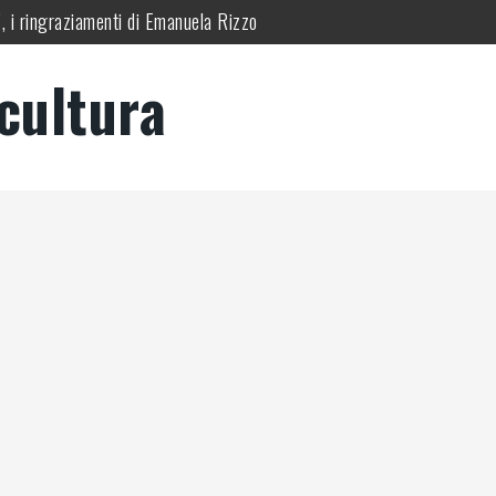
”, i ringraziamenti di Emanuela Rizzo
al teatro Licinium di Erba (Co)
cultura
“Quell’odore di resina”
le
“Fiorire l’inverno”