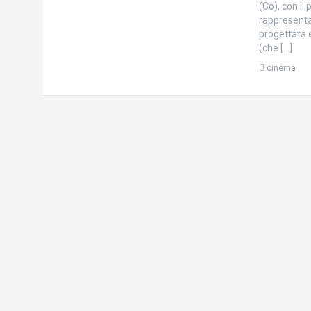
(Co), con i
rappresentaz
progettata e
(che […]
cinema