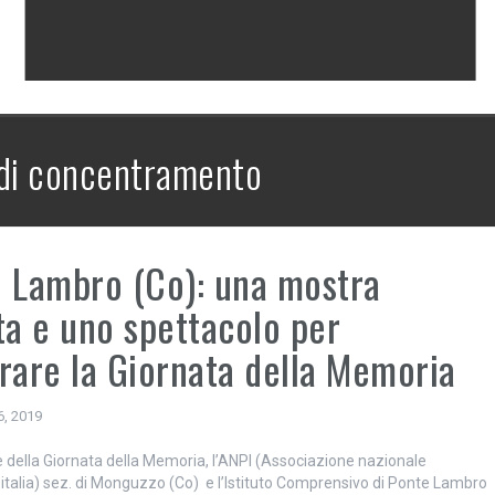
di concentramento
 Lambro (Co): una mostra
ta e uno spettacolo per
rare la Giornata della Memoria
6, 2019
e della Giornata della Memoria, l’ANPI (Associazione nazionale
i italia) sez. di Monguzzo (Co) e l’Istituto Comprensivo di Ponte Lambro