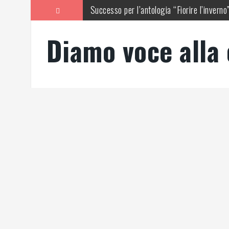
Vai
Successo per l’antologia “Fiorire l’inverno
al
contenuto
A night for Whitney, successo di pubblico 
Diamo voce alla 
Michela Zanarella presenta il suo romanzo 
Agliate e la bellezza ritrovata
Como, incontro di diritto e procedura pena
Sala Baganza (Pr), presentazione del libro 