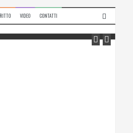
IRITTO
VIDEO
CONTATTI
Michela Zanarella presenta il suo
romanzo “Quell’odore di resina”