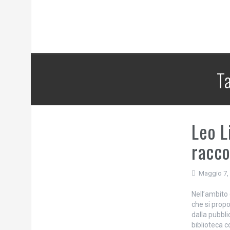
T
Leo L
racco
Maggio 7,
Nell’ambito 
che si propo
dalla pubbli
biblioteca c