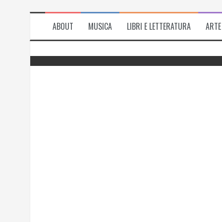
ABOUT
MUSICA
LIBRI E LETTERATURA
ARTE
del
Successo per l’antologia “Fiorire
l’inverno”, i ringraziamenti di Emanuela
Rizzo