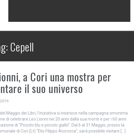
ag:
Cepell
ionni, a Cori una mostra per
ntare il suo universo
 2019
del Maggio dei Libri, l’iniziativa si inserisce nella campagna omonima
ne di celebrare Leo Lionni nei 20 anni dalla sua morte e per i 60 anni
cazione di “Piccolo blu e piccolo giallo”. Dal 6 al 31 Maggio, presso la
omunale di Cori (Lt) “Elio Filippo Accrocca”, sarà possibile visitare […]