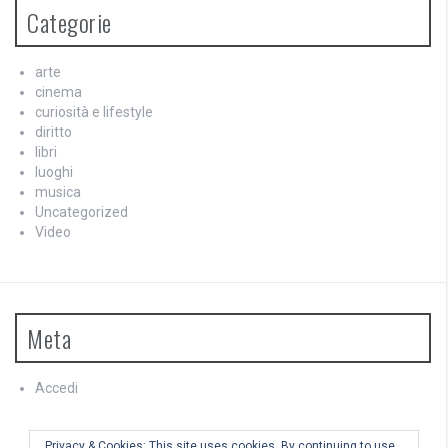
Categorie
arte
cinema
curiosità e lifestyle
diritto
libri
luoghi
musica
Uncategorized
Video
Meta
Accedi
Feed dei contenuti
Feed dei commenti
Privacy & Cookies: This site uses cookies. By continuing to use