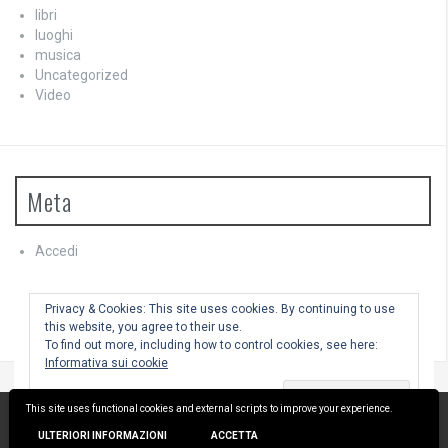
libri
luoghi
musica
Uncategorized
Video
Meta
Accedi
Feed dei contenuti
Feed dei commenti
Privacy & Cookies: This site uses cookies. By continuing to use
WordPress.org
this website, you agree to their use.
To find out more, including how to control cookies, see here:
Informativa sui cookie
This site uses functional cookies and external scripts to improve your experience.
Utilizza WordPress
|
Tema:
FlyMag
by Themeisle.
ULTERIORI INFORMAZIONI
ACCETTA