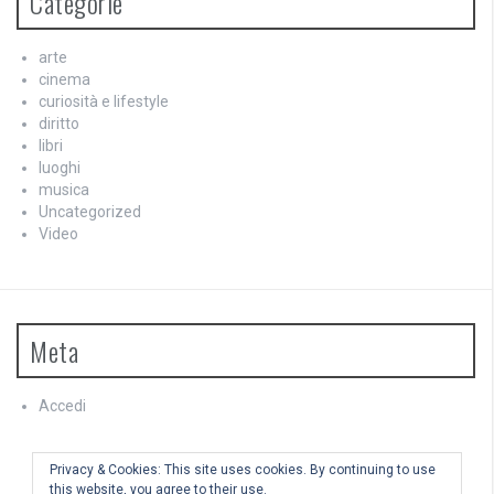
Categorie
arte
cinema
curiosità e lifestyle
diritto
libri
luoghi
musica
Uncategorized
Video
Meta
Accedi
Feed dei contenuti
Feed dei commenti
Privacy & Cookies: This site uses cookies. By continuing to use
WordPress.org
this website, you agree to their use.