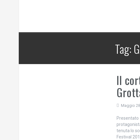
Tag:
G
Il co
Grott
Maggio 28
Presentato a
protagonista
tenuta lo s
Festival 20