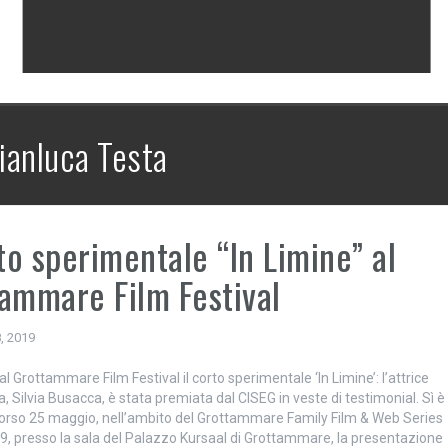
ianluca Testa
rto sperimentale “In Limine” al
ammare Film Festival
, 2019
l Grottammare Film Festival il corto sperimentale ‘In Limine’: l’attrice
, Silvia Busacca, è stata premiata dal CISEG in veste di testimonial. Sì è
corso 25 maggio, nell’ambito del Grottammare Family Film & Web Series
19, presso la sala del Palazzo Kursaal di Grottammare, la presentazione