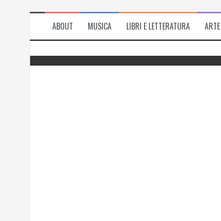
ABOUT
MUSICA
LIBRI E LETTERATURA
ARTE
del
Successo per l’antologia “Fiorire
l’inverno”, i ringraziamenti di Emanuela
Rizzo