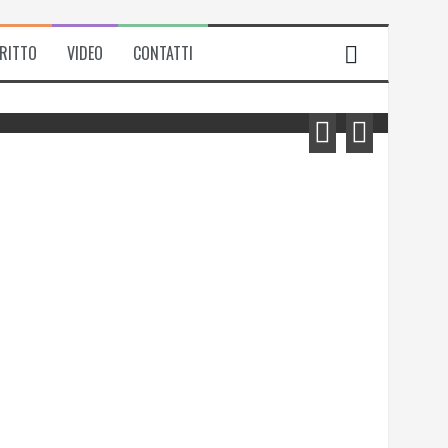
IRITTO
VIDEO
CONTATTI
Michela Zanarella presenta il suo
romanzo “Quell’odore di resina”