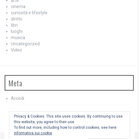
arte
cinema
curiosità e lifestyle
diritto
libri
luoghi
musica
Uncategorized
Video
Meta
Accedi
Feed dei contenuti
Feed dei commenti
Privacy & Cookies: This site uses cookies. By continuing to use
WordPress.org
this website, you agree to their use.
To find out more, including how to control cookies, see here:
Informativa sui cookie