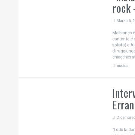
rock 
Marzo 6, 
Malbianco è
cantante e c
solista) e 
di raggiung
chiacchierat
musica
Inter
Erran
Dicembre 
“Lodo la dan