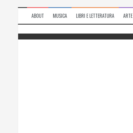
ABOUT
MUSICA
LIBRI E LETTERATURA
ARTE
del
Successo per l’antologia “Fiorire
l’inverno”, i ringraziamenti di Emanuela
Rizzo