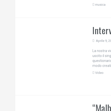
musica
Inter
Aprile 9, 
La nostra v
uscito il sin
questionario
modo creativ
Video
“Malb