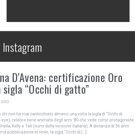
:
Instagram
ina D’Avena: certificazione Oro
a sigla “Occhi di gatto”
, 2022
 chi non ha mai canticchiato almeno una volta la sigla di “Occhi di
’s eye), celebre serie animata degli anni ’80 che vede come protagoniste
 Sheila, Kelly e Tati (nomi della versione italiana). A distanza di 36 anni
ma pubblicazione in vinile, la sigla “Occhi di […]