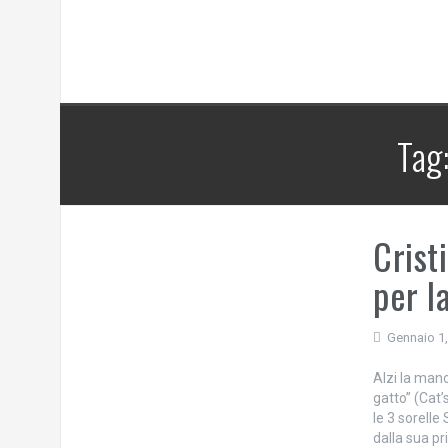
Tag
Crist
per l
Gennaio 1
Alzi la mano
gatto” (Cat
le 3 sorelle
dalla sua pri