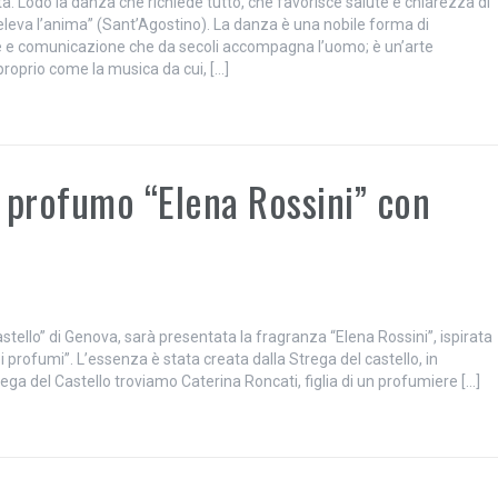
à. Lodo la danza che richiede tutto, che favorisce salute e chiarezza di
 eleva l’anima” (Sant’Agostino). La danza è una nobile forma di
 e comunicazione che da secoli accompagna l’uomo; è un’arte
proprio come la musica da cui, […]
 profumo “Elena Rossini” con
astello” di Genova, sarà presentata la fragranza “Elena Rossini”, ispirata
dei profumi”. L’essenza è stata creata dalla Strega del castello, in
rega del Castello troviamo Caterina Roncati, figlia di un profumiere […]