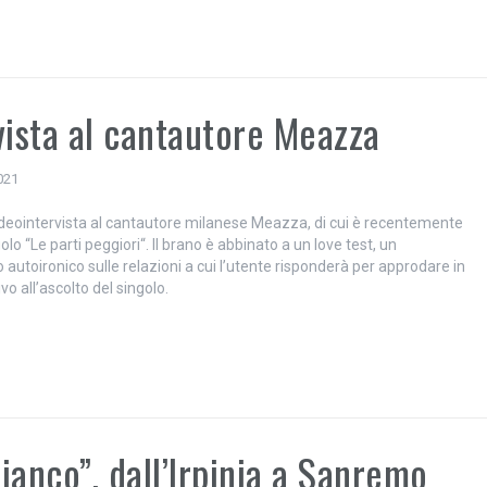
vista al cantautore Meazza
2021
ideointervista al cantautore milanese Meazza, di cui è recentemente
golo “Le parti peggiori“. Il brano è abbinato a un love test, un
 autoironico sulle relazioni a cui l’utente risponderà per approdare in
o all’ascolto del singolo.
ianco”, dall’Irpinia a Sanremo