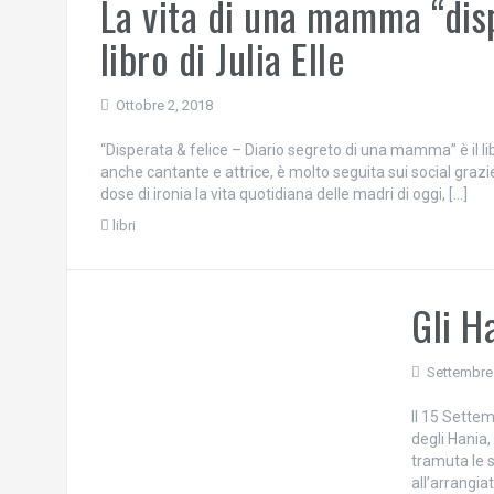
La vita di una mamma “dis
libro di Julia Elle
Ottobre 2, 2018
“Disperata & felice – Diario segreto di una mamma” è il lib
anche cantante e attrice, è molto seguita sui social graz
dose di ironia la vita quotidiana delle madri di oggi, […]
libri
Gli H
Settembre
Il 15 Settemb
degli Hania,
tramuta le s
all’arrangia