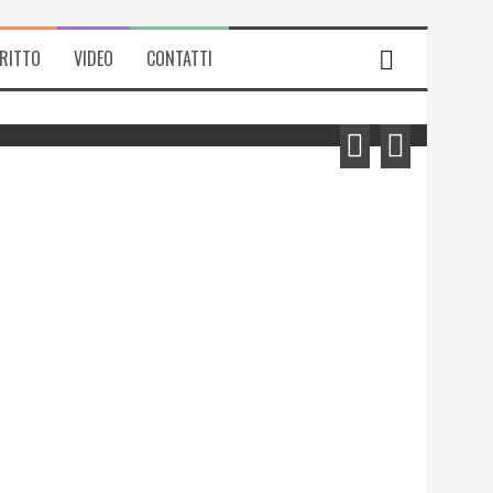
IRITTO
VIDEO
CONTATTI
Michela Zanarella presenta il suo
romanzo “Quell’odore di resina”