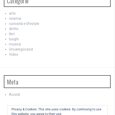
Categorie
arte
cinema
curiosità e lifestyle
diritto
libri
luoghi
musica
Uncategorized
Video
Meta
Accedi
Feed dei contenuti
Feed dei commenti
Privacy & Cookies: This site uses cookies. By continuing to use
WordPress.org
this website, you agree to their use.