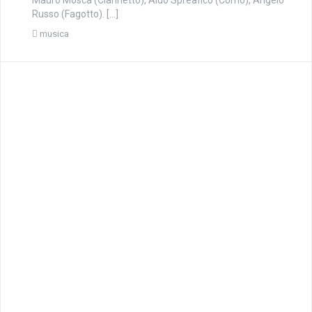
Mauro Mosca (Clarinetto), Aldo Spreafico (Corno), Angelo
Russo (Fagotto). […]
musica