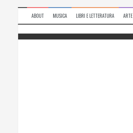
ABOUT
MUSICA
LIBRI E LETTERATURA
ARTE
del
Successo per l’antologia “Fiorire
l’inverno”, i ringraziamenti di Emanuela
Rizzo