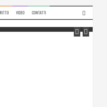
IRITTO
VIDEO
CONTATTI
Michela Zanarella presenta il suo
romanzo “Quell’odore di resina”