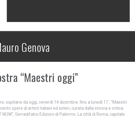
auro Genova
ostra “Maestri oggi”
re, ospitano da oggi, venerdì 14 dicembre, fino a lunedì 17 , “Maestri
to opere di artisti italiani ed esteri, curata dalla storica e critica
NOW“, Serradifalco Edizioni di Palermo. La città di Roma, capitale