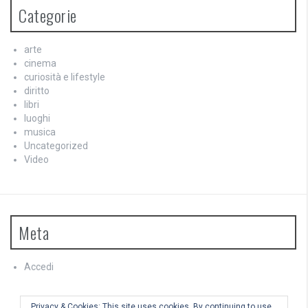
Categorie
arte
cinema
curiosità e lifestyle
diritto
libri
luoghi
musica
Uncategorized
Video
Meta
Accedi
Feed dei contenuti
Feed dei commenti
Privacy & Cookies: This site uses cookies. By continuing to use