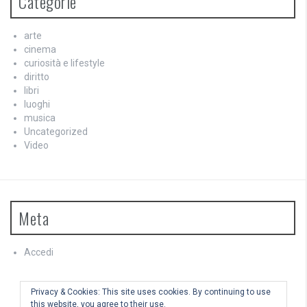
Categorie
arte
cinema
curiosità e lifestyle
diritto
libri
luoghi
musica
Uncategorized
Video
Meta
Accedi
Feed dei contenuti
Feed dei commenti
Privacy & Cookies: This site uses cookies. By continuing to use
WordPress.org
this website, you agree to their use.