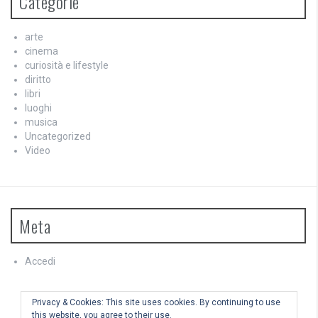
Categorie
arte
cinema
curiosità e lifestyle
diritto
libri
luoghi
musica
Uncategorized
Video
Meta
Accedi
Feed dei contenuti
Feed dei commenti
Privacy & Cookies: This site uses cookies. By continuing to use
WordPress.org
this website, you agree to their use.