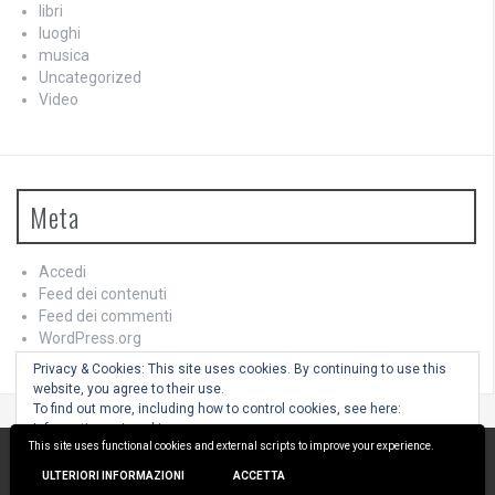
libri
luoghi
musica
Uncategorized
Video
Meta
Accedi
Feed dei contenuti
Feed dei commenti
WordPress.org
Privacy & Cookies: This site uses cookies. By continuing to use this
website, you agree to their use.
To find out more, including how to control cookies, see here:
Informativa sui cookie
This site uses functional cookies and external scripts to improve your experience.
Utilizza WordPress
|
Tema:
FlyMag
by Themeisle.
ULTERIORI INFORMAZIONI
ACCETTA