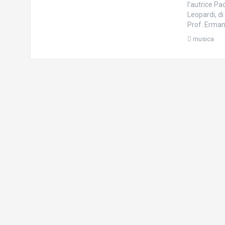
l’autrice P
Leopardi, di
Prof. Ermann
musica