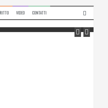
IRITTO
VIDEO
CONTATTI
Michela Zanarella presenta il suo
romanzo “Quell’odore di resina”