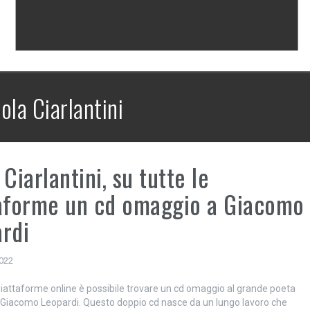
ola Ciarlantini
 Ciarlantini, su tutte le
aforme un cd omaggio a Giacomo
rdi
2022
 piattaforme online è possibile trovare un cd omaggio al grande poeta
Giacomo Leopardi. Questo doppio cd nasce da un lungo lavoro che