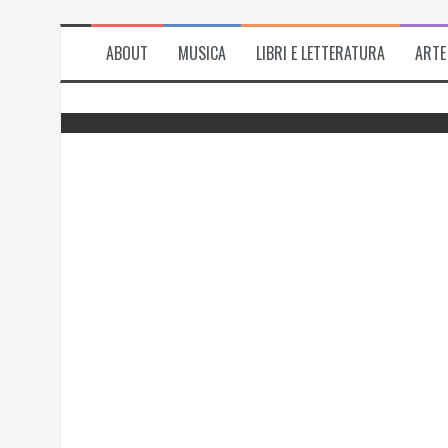
ABOUT
MUSICA
LIBRI E LETTERATURA
ARTE
del
Successo per l’antologia “Fiorire
l’inverno”, i ringraziamenti di Emanuela
Rizzo