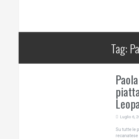
Tag:
Pa
Paola
piatt
Leopa
Luglio 6, 
Su tutte le
recanatese 