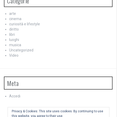
Categorie
arte
cinema
curiosità e lifestyle
diritto
libri
luoghi
musica
Uncategorized
Video
Meta
Accedi
Feed dei contenuti
Feed dei commenti
Privacy & Cookies: This site uses cookies. By continuing to use
WordPress.org
this website, you agree to their use.