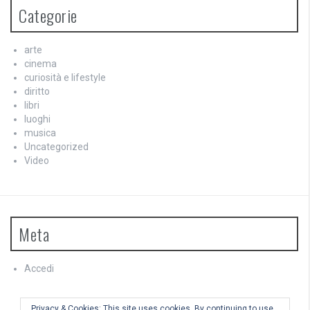
Categorie
arte
cinema
curiosità e lifestyle
diritto
libri
luoghi
musica
Uncategorized
Video
Meta
Accedi
Feed dei contenuti
Feed dei commenti
Privacy & Cookies: This site uses cookies. By continuing to use