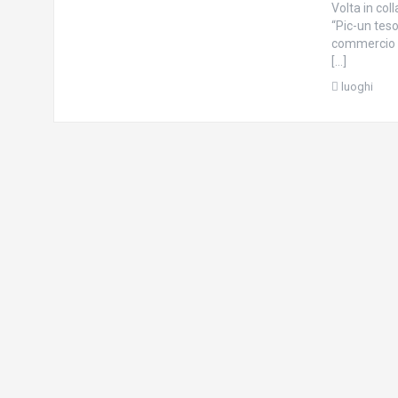
Volta in col
“Pic-un tes
commercio C
[…]
luoghi