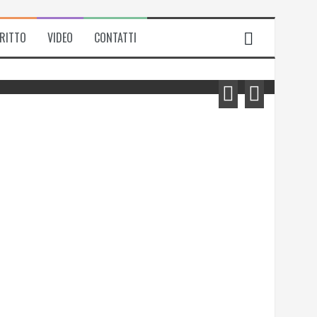
IRITTO
VIDEO
CONTATTI
Michela Zanarella presenta il suo
romanzo “Quell’odore di resina”