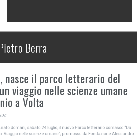
Pietro Berra
 nasce il parco letterario del
 un viaggio nelle scienze umane
inio a Volta
 2021
urato domani, sabato 24 luglio, il nuovo Parco letterario comasco “Da
lta. Viaggio nelle scienze umane”, promosso da Fondazione Alessandro