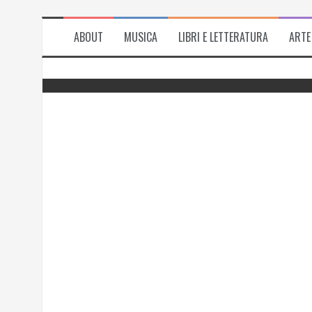
ABOUT
MUSICA
LIBRI E LETTERATURA
ARTE
del
Successo per l’antologia “Fiorire
l’inverno”, i ringraziamenti di Emanuela
Rizzo