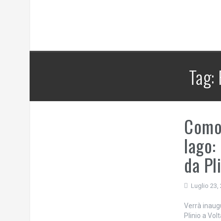
Tag:
Como,
lago:
da Pl
Luglio 23,
Verrà inaug
Plinio a Vo