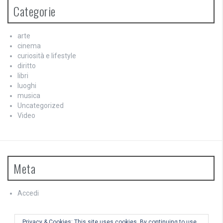
Categorie
arte
cinema
curiosità e lifestyle
diritto
libri
luoghi
musica
Uncategorized
Video
Meta
Accedi
Feed dei contenuti
Feed dei commenti
Privacy & Cookies: This site uses cookies. By continuing to use