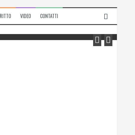
IRITTO
VIDEO
CONTATTI
Michela Zanarella presenta il suo
romanzo “Quell’odore di resina”