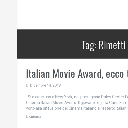
Tag:
Rimetti 
Italian Movie Award, ecco t
Dicembre 14, 2018
Si è concluso a New York, nel prestigioso Paley Center Fo
Cinema Italian Movie Award. Il giovane regista Carlo Fumo
volto alla diffusione del Cinema italiano all’estero: Itali
cinema