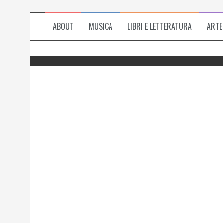
ABOUT
MUSICA
LIBRI E LETTERATURA
ARTE
del
Successo per l’antologia “Fiorire
l’inverno”, i ringraziamenti di Emanuela
Rizzo