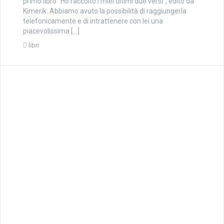
primo libro “Ho raccolto i miei ultimi due versi”, edito da
Kimerik. Abbiamo avuto la possibilità di raggiungerla
telefonicamente e di intrattenere con lei una
piacevolissima […]
libri